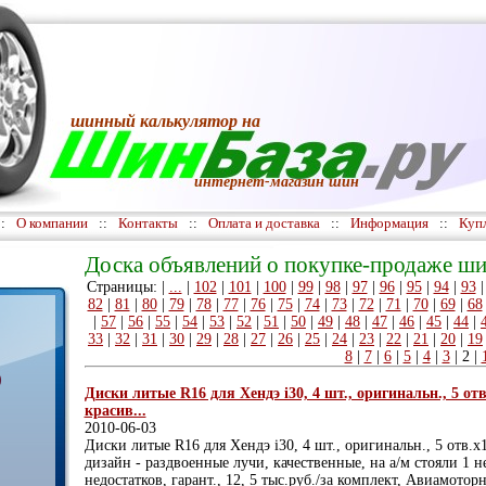
шинный калькулятор
на
интернет-магазин шин
::
О компании
::
Контакты
::
Оплата и доставка
::
Информация
::
Куп
Доска объявлений о покупке-продаже ши
Страницы: |
...
|
102
|
101
|
100
|
99
|
98
|
97
|
96
|
95
|
94
|
93
82
|
81
|
80
|
79
|
78
|
77
|
76
|
75
|
74
|
73
|
72
|
71
|
70
|
69
|
68
|
57
|
56
|
55
|
54
|
53
|
52
|
51
|
50
|
49
|
48
|
47
|
46
|
45
|
44
|
33
|
32
|
31
|
30
|
29
|
28
|
27
|
26
|
25
|
24
|
23
|
22
|
21
|
20
|
19
8
|
7
|
6
|
5
|
4
|
3
|
2
|
)
Диски литые R16 для Хендэ i30, 4 шт., оригинальн., 5 отв.
красив...
2010-06-03
Диски литые R16 для Хендэ i30, 4 шт., оригинальн., 5 отв.х1
дизайн - раздвоенные лучи, качественные, на а/м стояли 1 н
недостатков, гарант., 12, 5 тыс.руб./за комплект, Авиамоторн