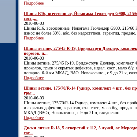
Подробнее
Шины R16, всесезонные, Йокогама Геолендер G900, 215/60
сост.,...
2010-06-03
Шины R16, всесезонные, Йокогама Геолендер G900, 215/60 R16
износ не более 30%, абс. без недостатков, гарантия, продаю
Подробнее
Шины летние, 275/45 R-19, Бриджстоун Дюллер, комплект 
порезов, п...
2010-06-03
Шины летние, 275/45 R-19, Бриджстоун Дюллер, комплект 4 ш
проколов, грыж и скрытых дефектов, идеал. сост., мало б/у
попарно. 6-й км МКАД, ВАО. Новокосино., с 9 до 21 ч, еже
Подробнее
Шины летние, 175/70/R-14 Гудиер, комплект 4 шт., без пр
гры...
2010-06-03
Шины летние, 175/70/R-14 Гудиер, комплект 4 шт., без проб
и скрытых дефектов, гарантия, отл. сост., мало б/у, продаю
МКАД (ВАО), Новокосино., с 9 до 21 ч, ежедневно
Подробнее
Диски литые R-18, 5 отверстий х 112, 5 лучей, от Мерседе
сос...