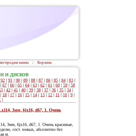
лю/продам шины
::
Корзина
н и дисков
|
92
|
91
|
90
|
89
|
88
|
87
|
86
|
85
|
84
|
83
|
|
67
|
66
|
65
|
64
|
63
|
62
|
61
|
60
|
59
|
58
43
|
42
|
41
|
40
|
39
|
38
|
37
|
36
|
35
|
34
|
|
18
|
17
|
16
|
15
|
14
|
13
|
12
|
11
|
10
|
9
|
1
|
х114, 3мм, 6jх16, d67, 1. Очень
14, 3мм, 6jх16, d67, 1. Очень красивые,
еделю, сост. новых, абсолютно без
ая м.