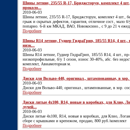
Шины летние, 235/55 R-17, Бриджсторун, комплект 4 шт., 
проколо...
2010-06-03
Шины летние, 235/55 R-17, Бриджсторун, комплект 4 шт., бе
грыж и скрытых дефектов, гарантия, отличное сост., мало б
попарно. 6-й км МКАД, ВАО, Новокосино., с 9 до 21 ч еже
Подробнее
Шины R14 летние, Гудиер ГидраГрип, 185/55 R14, 4 шт.,
низк...
2010-06-03
Шины R14 летние, Гудиер ГидраГрип, 185/55 R14, 4 шт., пр
низкопрофильные, б/у 1 сезон, износ 30-40%, абс. без недост
комплект, Авиамоторная м.
Подробнее
Диски для Вольво-440, оригинал., штампованные, в хор. со
2010-06-03
Диски для Вольво-440, оригинал., штампованные, в хор. сост
Подробнее
Диски литые 4х100, R14, новые в коробках, для Клио, Лог
лучей...
2010-06-03
Диски литые 4х100, R14, новые в коробках, для Клио, Логан 
сборе с крышками и крепежом, продаю, 800 руб./комплект
Подробнее