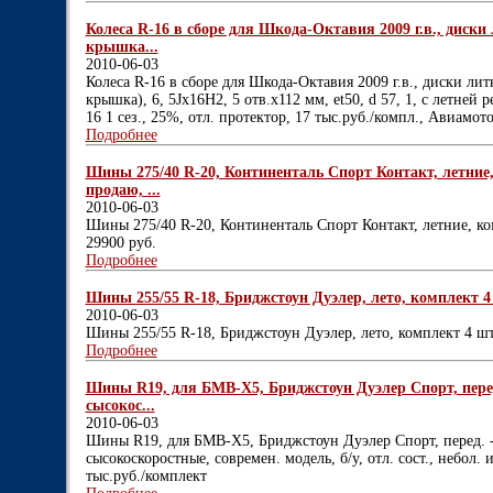
Колеса R-16 в сборе для Шкода-Октавия 2009 г.в., диски 
крышка...
2010-06-03
Колеса R-16 в сборе для Шкода-Октавия 2009 г.в., диски литы
крышка), 6, 5Jх16Н2, 5 отв.х112 мм, et50, d 57, 1, с летне
16 1 сез., 25%, отл. протектор, 17 тыс.руб./компл., Авиамот
Подробнее
Шины 275/40 R-20, Континенталь Спорт Контакт, летние, 
продаю, ...
2010-06-03
Шины 275/40 R-20, Континенталь Спорт Контакт, летние, ком
29900 руб.
Подробнее
Шины 255/55 R-18, Бриджстоун Дуэлер, лето, комплект 4 шт
2010-06-03
Шины 255/55 R-18, Бриджстоун Дуэлер, лето, комплект 4 шт.,
Подробнее
Шины R19, для БМВ-Х5, Бриджстоун Дуэлер Спорт, перед. -
сысокос...
2010-06-03
Шины R19, для БМВ-Х5, Бриджстоун Дуэлер Спорт, перед. - 2
сысокоскоростные, современ. модель, б/у, отл. сост., небол.
тыс.руб./комплект