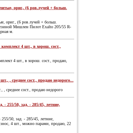
литые, ориг., (6 ров.лучей + больш.
е, ориг., (6 ров.лучей + больш.
й резиной Мишлен Пилот Exalto 205/55 R-
орная м.
комплект 4 шт., в хорош. сост.,
плект 4 шт., в хорош. сост., продаю,
., , среднее сост., продаю недорого...
 , среднее сост., продаю недорого
 255/50, зад. - 285/45, летние,
55/50, зад. - 285/45, летние,
 износ, 4 шт., можно парами, продаю, 22