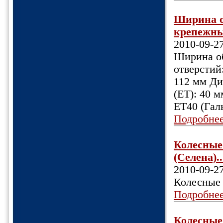
Ширина об
крепежных
2010-09-2
Ширина об
отверстий:
112 мм Ди
(ET): 40 
ET40 (Гал
Подробне
Колесные
(Селена)..
2010-09-2
Колесные 
Подробне
Колесные