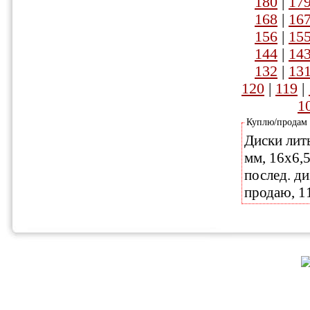
180
|
17
168
|
16
156
|
15
144
|
14
132
|
13
120
|
119
|
1
Куплю/продам
Диски литы
мм, 16х6,5J
послед. ди
продаю, 1