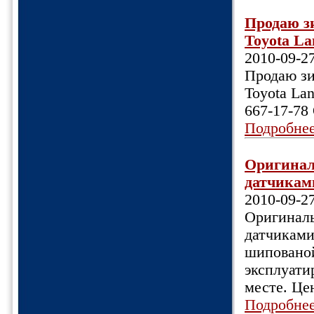
Продаю з
Toyota La
2010-09-2
Продаю зи
Toyota Lan
667-17-78
Подробне
Оригинал
датчиками
2010-09-2
Оригинал
датчиками
шипованой
эксплуати
месте. Цен
Подробне