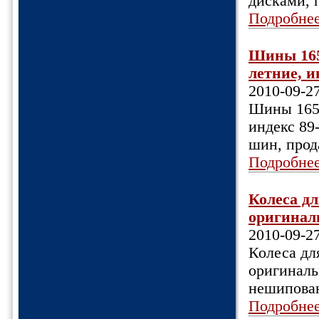
дисками, 
Подробне
Шины 165х
летние, и
2010-09-2
Шины 165х
индекс 89-
шин, прод
Подробне
Колеса д
оригинал
2010-09-2
Колеса дл
оригиналь
нешипован.
Подробне