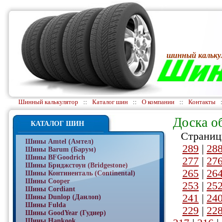
шинный кальку
Шинный калькулятор
::
Каталог шин
::
О компании
::
Контакты
Доска о
КАТАЛОГ ШИН
Страниц
Шины Amtel (Амтел)
289
|
28
Шины Barum (Барум)
Шины BFGoodrich
277
|
27
Шины Бриджстоун (Bridgestone)
265
|
26
Шины Континенталь (Continental)
Шины Cooper
253
|
25
Шины Cordiant
241
|
24
Шины Dunlop (Данлоп)
Шины Fulda
229
|
22
Шины GoodYear (Гудиер)
Шины Hankook