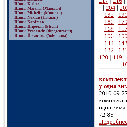
217
|
216
|
Шины Kleber
|
204
|
20
Шины Marshal (Маршал)
Шины Michelin (Мишлен)
192
|
19
Шины Nokian (Нокиан)
180
|
17
Шины Nordman
Шины Пирелли (Pirelli)
168
|
16
Шины Vredestein (Фредештайн)
156
|
15
Шины Йокогама (Yokohama)
144
|
14
132
|
13
120
|
119
|
1
комплект 
у одна зи
2010-09-2
комплект 
одна зима.
72-85
Подробне