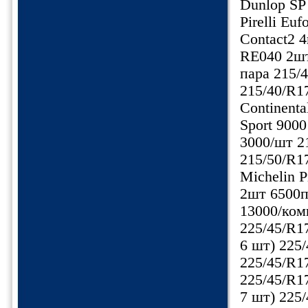
Dunlop SP 
Pirelli Eu
Contact2 
RE040 2шт
пара 215/
215/40/R1
Continenta
Sport 9000
3000/шт 2
215/50/R1
Michelin P
2шт 6500п
13000/ком
225/45/R17
6 шт) 225/
225/45/R17
225/45/R17
7 шт) 225