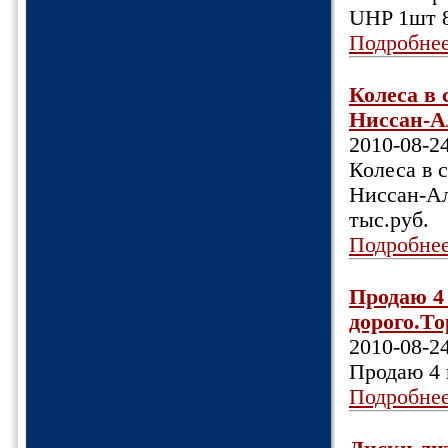
UHP 1шт 8
Подробне
Колеса в 
Ниссан-Ал
2010-08-2
Колеса в с
Ниссан-Ал
тыс.руб.
Подробне
Продаю 4 
дорого.Тор
2010-08-2
Продаю 4 
Подробне