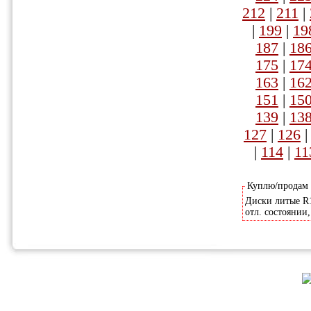
212
|
211
|
|
199
|
19
187
|
18
175
|
17
163
|
16
151
|
15
139
|
13
127
|
126
|
114
|
11
Куплю/продам
Диски литые R1
отл. состоянии,