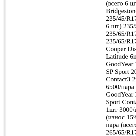
(всего 6 ш
Bridgeston
235/45/R17
6 шт) 235
235/65/R17
235/65/R1
Cooper Dis
Latitude 
GoodYear 
SP Sport 2
Contact3 
6500/пара
GoodYear 
Sport Con
1шт 3000/
(износ 15
пара (всег
265/65/R17