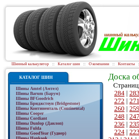
шинный кальку
Шинный калькулятор
::
Каталог шин
::
О компании
::
Контакты
Доска о
КАТАЛОГ ШИН
Страниц
Шины Amtel (Амтел)
284
|
28
Шины Barum (Барум)
Шины BFGoodrich
272
|
27
Шины Бриджстоун (Bridgestone)
260
|
25
Шины Континенталь (Continental)
Шины Cooper
248
|
24
Шины Cordiant
236
|
23
Шины Dunlop (Данлоп)
Шины Fulda
224
|
22
Шины GoodYear (Гудиер)
Шины Hankook