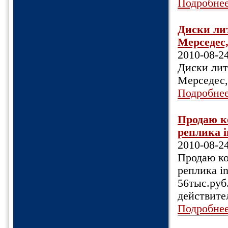
Подробне
Диски лит
Мерседес,
2010-08-2
Диски литы
Мерседес,
Подробне
Продаю ко
реплика in
2010-08-2
Продаю кол
реплика in
56тыс.руб
действител
Подробне