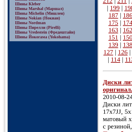
212
|
211
|
Шины Kleber
|
199
|
19
Шины Marshal (Маршал)
Шины Michelin (Мишлен)
187
|
18
Шины Nokian (Нокиан)
175
|
17
Шины Nordman
Шины Пирелли (Pirelli)
163
|
16
Шины Vredestein (Фредештайн)
151
|
15
Шины Йокогама (Yokohama)
139
|
13
127
|
126
|
114
|
11
Диски ли
оригинал.,
2010-08-2
Диски лит
17х7JJ, 5х
матовый х
с резиной