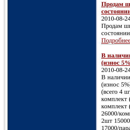
Продам ш
состоянии
2010-08-2
Продам ш
состоянии
Подробне
В наличии
(износ 5%
2010-08-2
В наличии
(износ 5%
(всего 4 
комплект (
комплект (
26000/ком
2шт 15000
17000/пара