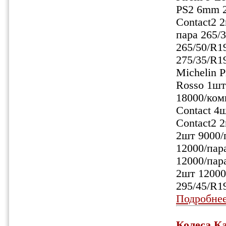
PS2 6mm 2ш
Contact2 2
пара 265/
265/50/R1
275/35/R1
Michelin P
Rosso 1шт 
18000/комп
Contact 4ш
Contact2 
2шт 9000/п
12000/пара
12000/пара
2шт 12000
295/45/R1
Подробне
Колеса Ка