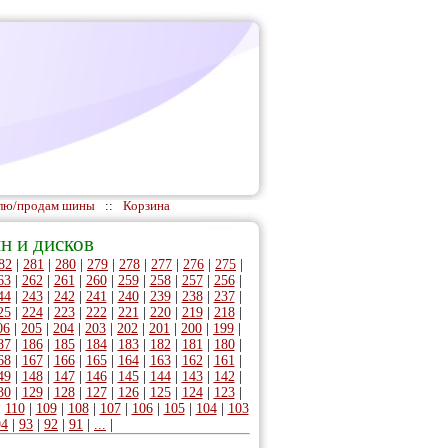
лю/продам шины
::
Корзина
н и дисков
82
|
281
|
280
|
279
|
278
|
277
|
276
|
275
|
63
|
262
|
261
|
260
|
259
|
258
|
257
|
256
|
44
|
243
|
242
|
241
|
240
|
239
|
238
|
237
|
25
|
224
|
223
|
222
|
221
|
220
|
219
|
218
|
06
|
205
|
204
|
203
|
202
|
201
|
200
|
199
|
87
|
186
|
185
|
184
|
183
|
182
|
181
|
180
|
68
|
167
|
166
|
165
|
164
|
163
|
162
|
161
|
49
|
148
|
147
|
146
|
145
|
144
|
143
|
142
|
30
|
129
|
128
|
127
|
126
|
125
|
124
|
123
|
|
110
|
109
|
108
|
107
|
106
|
105
|
104
|
103
94
|
93
|
92
|
91
|
...
|