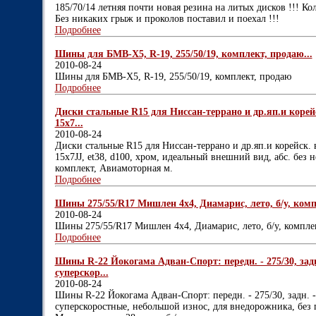
185/70/14 летняя почти новая резина на литых дисков !!! Ко
Без никаких грыж и проколов поставил и поехал !!!
Подробнее
Шины для БМВ-Х5, R-19, 255/50/19, комплект, продаю...
2010-08-24
Шины для БМВ-Х5, R-19, 255/50/19, комплект, продаю
Подробнее
Диски стальные R15 для Ниссан-террано и др.яп.и корейск
15х7...
2010-08-24
Диски стальные R15 для Ниссан-террано и др.яп.и корейск. в
15х7JJ, et38, d100, хром, идеальный внешний вид, абс. без н
комплект, Авиамоторная м.
Подробнее
Шины 275/55/R17 Мишлен 4х4, Диамарис, лето, б/у, компл
2010-08-24
Шины 275/55/R17 Мишлен 4х4, Диамарис, лето, б/у, комплек
Подробнее
Шины R-22 Йокогама Адван-Спорт: передн. - 275/30, задн. -
суперскор...
2010-08-24
Шины R-22 Йокогама Адван-Спорт: передн. - 275/30, задн. - 3
суперскоростные, небольшой износ, для внедорожника, без 