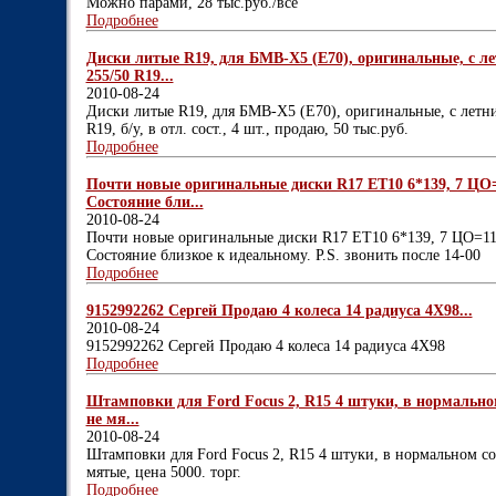
Можно парами, 28 тыс.руб./все
Подробнее
Диски литые R19, для БМВ-X5 (Е70), оригинальные, с л
255/50 R19...
2010-08-24
Диски литые R19, для БМВ-X5 (Е70), оригинальные, с летн
R19, б/у, в отл. сост., 4 шт., продаю, 50 тыс.руб.
Подробнее
Почти новые оригинальные диски R17 ET10 6*139, 7 ЦО=
Состояние бли...
2010-08-24
Почти новые оригинальные диски R17 ET10 6*139, 7 ЦО=110
Состояние близкое к идеальному. P.S. звонить после 14-00
Подробнее
9152992262 Сергей Продаю 4 колеса 14 радиуса 4Х98...
2010-08-24
9152992262 Сергей Продаю 4 колеса 14 радиуса 4Х98
Подробнее
Штамповки для Ford Focus 2, R15 4 штуки, в нормальном
не мя...
2010-08-24
Штамповки для Ford Focus 2, R15 4 штуки, в нормальном со
мятые, цена 5000. торг.
Подробнее