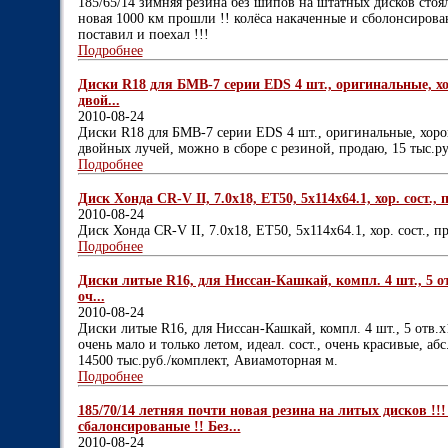
185/65/14 зимняя резина без шипов на штатных дисков стояли
новая 1000 км прошли !! колёса накаченные и сболонсиров
поставил и поехал !!!
Подробнее
Диски R18 для БМВ-7 серии ЕDS 4 шт., оригинальные, хор
двой...
2010-08-24
Диски R18 для БМВ-7 серии ЕDS 4 шт., оригинальные, хороше
двойных лучей, можно в сборе с резиной, продаю, 15 тыс.р
Подробнее
Диск Хонда СR-V II, 7.0х18, ЕТ50, 5х114х64.1, хор. сост., п
2010-08-24
Диск Хонда СR-V II, 7.0х18, ЕТ50, 5х114х64.1, хор. сост., пр
Подробнее
Диски литые R16, для Ниссан-Кашкай, компл. 4 шт., 5 отв
оч...
2010-08-24
Диски литые R16, для Ниссан-Кашкай, компл. 4 шт., 5 отв.х1
очень мало и только летом, идеал. сост., очень красивые, абс
14500 тыс.руб./комплект, Авиамоторная м.
Подробнее
185/70/14 летняя почти новая резина на литых дисков !!
сбалонсированые !! Без...
2010-08-24