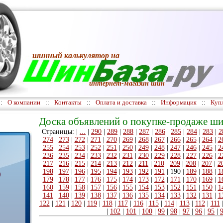
шинный калькулятор
на
интернет-магазин шин
::
О компании
::
Контакты
::
Оплата и доставка
::
Информация
::
Куп
Доска объявлений о покупке-продаже ши
Страницы: |
...
|
290
|
289
|
288
|
287
|
286
|
285
|
284
|
283
|
2
274
|
273
|
272
|
271
|
270
|
269
|
268
|
267
|
266
|
265
|
264
|
2
255
|
254
|
253
|
252
|
251
|
250
|
249
|
248
|
247
|
246
|
245
|
2
236
|
235
|
234
|
233
|
232
|
231
|
230
|
229
|
228
|
227
|
226
|
2
217
|
216
|
215
|
214
|
213
|
212
|
211
|
210
|
209
|
208
|
207
|
2
198
|
197
|
196
|
195
|
194
|
193
|
192
|
191
|
190
|
189
|
188
|
1
)
179
|
178
|
177
|
176
|
175
|
174
|
173
|
172
|
171
|
170
|
169
|
1
160
|
159
|
158
|
157
|
156
|
155
|
154
|
153
|
152
|
151
|
150
|
1
141
|
140
|
139
|
138
|
137
|
136
|
135
|
134
|
133
|
132
|
131
|
1
122
|
121
|
120
|
119
|
118
|
117
|
116
|
115
|
114
|
113
|
112
|
111
|
102
|
101
|
100
|
99
|
98
|
97
|
96
|
95
|