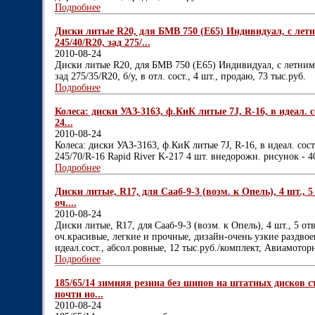
Подробнее
Диски литые R20, для БМВ 750 (Е65) Индивидуал, с ле
245/40/R20, зад 275/...
2010-08-24
Диски литые R20, для БМВ 750 (Е65) Индивидуал, с летни
зад 275/35/R20, б/у, в отл. сост., 4 шт., продаю, 73 тыс.руб.
Подробнее
Колеса: диски УАЗ-3163, ф.КиК литые 7J, R-16, в идеал. с
24...
2010-08-24
Колеса: диски УАЗ-3163, ф.КиК литые 7J, R-16, в идеал. сост
245/70/R-16 Rapid River K-217 4 шт. внедорожн. рисунок - 4
Подробнее
Диски литые, R17, для Сааб-9-3 (возм. к Опель), 4 шт., 
оч....
2010-08-24
Диски литые, R17, для Сааб-9-3 (возм. к Опель), 4 шт., 5 о
оч.красивые, легкие и прочные, дизайн-очень узкие раздвоен
идеал.сост., абсол.ровные, 12 тыс.руб./комплект, Авиамотор
Подробнее
185/65/14 зимняя резина без шипов на штатных дисков ст
почти но...
2010-08-24