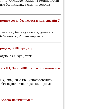
 на Volkswagen Passat !!! Резина почти
аные без никаких грыж и проколов
ошее сост., без недостатков, дизайн 7
е сост., без недостатков, дизайн 7
уб./комплект, Авиамоторная м.
родаю, 3300 руб., торг...
одаю, 3300 руб., торг
.х114, 3мм, 2008 г.в., использовались
14, 3мм, 2008 г.в., использовались
. без недостатков, гарантия, продаю.,
! Колёса накаченные и