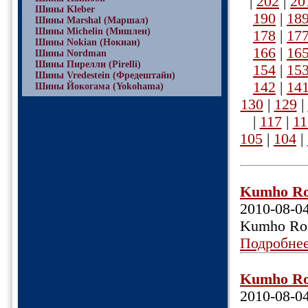
|
202
|
20
Шины Kleber
190
|
18
Шины Marshal (Маршал)
Шины Michelin (Мишлен)
178
|
17
Шины Nokian (Нокиан)
166
|
16
Шины Nordman
Шины Пирелли (Pirelli)
154
|
15
Шины Vredestein (Фредештайн)
142
|
14
Шины Йокогама (Yokohama)
130
|
129
|
|
117
|
11
105
|
104
|
Kumho Roa
2010-08-0
Kumho Roa
Подробне
Kumho Roa
2010-08-0