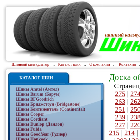
шинный кальку
Шинный калькулятор
::
Каталог шин
::
О компании
::
Контакты
Доска о
КАТАЛОГ ШИН
Страниц
Шины Amtel (Амтел)
275
|
27
Шины Barum (Барум)
Шины BFGoodrich
263
|
26
Шины Бриджстоун (Bridgestone)
251
|
25
Шины Континенталь (Continental)
Шины Cooper
239
|
23
Шины Cordiant
227
|
22
Шины Dunlop (Данлоп)
Шины Fulda
215
|
214
|
Шины GoodYear (Гудиер)
Шины Hankook