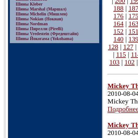
|
200
|
19
Шины Kleber
188
|
18
Шины Marshal (Маршал)
Шины Michelin (Мишлен)
176
|
17
Шины Nokian (Нокиан)
164
|
16
Шины Nordman
Шины Пирелли (Pirelli)
152
|
15
Шины Vredestein (Фредештайн)
140
|
13
Шины Йокогама (Yokohama)
128
|
127
|
115
|
11
103
|
102
Mickey Th
2010-08-0
Mickey Th
Подробне
Mickey Th
2010-08-0