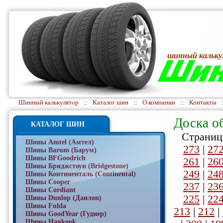
шинный кальку
Шинный калькулятор
::
Каталог шин
::
О компании
::
Контакты
Доска о
КАТАЛОГ ШИН
Страниц
Шины Amtel (Амтел)
273
|
27
Шины Barum (Барум)
Шины BFGoodrich
261
|
26
Шины Бриджстоун (Bridgestone)
249
|
24
Шины Континенталь (Continental)
Шины Cooper
237
|
23
Шины Cordiant
225
|
22
Шины Dunlop (Данлоп)
Шины Fulda
213
|
212
|
Шины GoodYear (Гудиер)
Шины Hankook