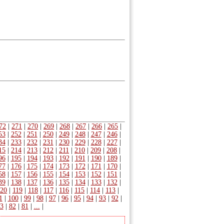
72
|
271
|
270
|
269
|
268
|
267
|
266
|
265
|
53
|
252
|
251
|
250
|
249
|
248
|
247
|
246
|
34
|
233
|
232
|
231
|
230
|
229
|
228
|
227
|
15
|
214
|
213
|
212
|
211
|
210
|
209
|
208
|
96
|
195
|
194
|
193
|
192
|
191
|
190
|
189
|
77
|
176
|
175
|
174
|
173
|
172
|
171
|
170
|
58
|
157
|
156
|
155
|
154
|
153
|
152
|
151
|
39
|
138
|
137
|
136
|
135
|
134
|
133
|
132
|
20
|
119
|
118
|
117
|
116
|
115
|
114
|
113
|
1
|
100
|
99
|
98
|
97
|
96
|
95
|
94
|
93
|
92
|
3
|
82
|
81
|
...
|