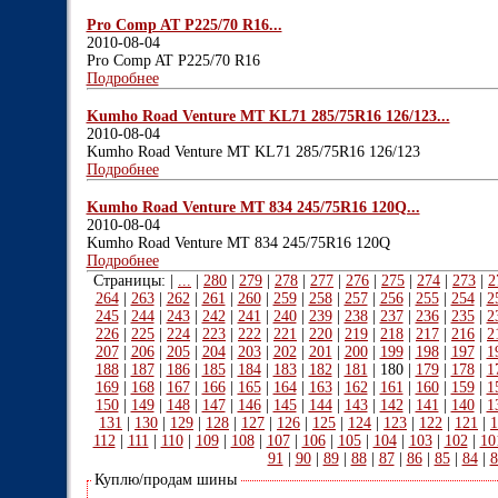
Pro Comp AT P225/70 R16...
2010-08-04
Pro Comp AT P225/70 R16
Подробнее
Kumho Road Venture MT KL71 285/75R16 126/123...
2010-08-04
Kumho Road Venture MT KL71 285/75R16 126/123
Подробнее
Kumho Road Venture MT 834 245/75R16 120Q...
2010-08-04
Kumho Road Venture MT 834 245/75R16 120Q
Подробнее
Страницы: |
...
|
280
|
279
|
278
|
277
|
276
|
275
|
274
|
273
|
2
264
|
263
|
262
|
261
|
260
|
259
|
258
|
257
|
256
|
255
|
254
|
2
245
|
244
|
243
|
242
|
241
|
240
|
239
|
238
|
237
|
236
|
235
|
2
226
|
225
|
224
|
223
|
222
|
221
|
220
|
219
|
218
|
217
|
216
|
2
207
|
206
|
205
|
204
|
203
|
202
|
201
|
200
|
199
|
198
|
197
|
1
188
|
187
|
186
|
185
|
184
|
183
|
182
|
181
|
180
|
179
|
178
|
1
169
|
168
|
167
|
166
|
165
|
164
|
163
|
162
|
161
|
160
|
159
|
1
150
|
149
|
148
|
147
|
146
|
145
|
144
|
143
|
142
|
141
|
140
|
1
131
|
130
|
129
|
128
|
127
|
126
|
125
|
124
|
123
|
122
|
121
|
1
112
|
111
|
110
|
109
|
108
|
107
|
106
|
105
|
104
|
103
|
102
|
10
91
|
90
|
89
|
88
|
87
|
86
|
85
|
84
|
8
Куплю/продам шины