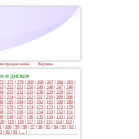
лю/продам шины
::
Корзина
н и дисков
72
|
271
|
270
|
269
|
268
|
267
|
266
|
265
|
53
|
252
|
251
|
250
|
249
|
248
|
247
|
246
|
34
|
233
|
232
|
231
|
230
|
229
|
228
|
227
|
15
|
214
|
213
|
212
|
211
|
210
|
209
|
208
|
96
|
195
|
194
|
193
|
192
|
191
|
190
|
189
|
77
|
176
|
175
|
174
|
173
|
172
|
171
|
170
|
58
|
157
|
156
|
155
|
154
|
153
|
152
|
151
|
39
|
138
|
137
|
136
|
135
|
134
|
133
|
132
|
20
|
119
|
118
|
117
|
116
|
115
|
114
|
113
|
1
|
100
|
99
|
98
|
97
|
96
|
95
|
94
|
93
|
92
|
3
|
82
|
81
|
...
|