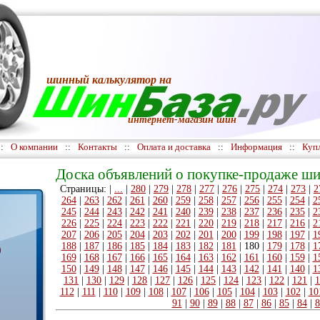
шинный калькулятор
на
интернет-магазин шин
::
О компании
::
Контакты
::
Оплата и доставка
::
Информация
::
Куп
Доска объявлений о покупке-продаже ши
Страницы: |
...
|
280
|
279
|
278
|
277
|
276
|
275
|
274
|
273
|
2
264
|
263
|
262
|
261
|
260
|
259
|
258
|
257
|
256
|
255
|
254
|
2
245
|
244
|
243
|
242
|
241
|
240
|
239
|
238
|
237
|
236
|
235
|
2
226
|
225
|
224
|
223
|
222
|
221
|
220
|
219
|
218
|
217
|
216
|
2
207
|
206
|
205
|
204
|
203
|
202
|
201
|
200
|
199
|
198
|
197
|
1
188
|
187
|
186
|
185
|
184
|
183
|
182
|
181
|
180
|
179
|
178
|
1
)
169
|
168
|
167
|
166
|
165
|
164
|
163
|
162
|
161
|
160
|
159
|
1
150
|
149
|
148
|
147
|
146
|
145
|
144
|
143
|
142
|
141
|
140
|
1
131
|
130
|
129
|
128
|
127
|
126
|
125
|
124
|
123
|
122
|
121
|
1
112
|
111
|
110
|
109
|
108
|
107
|
106
|
105
|
104
|
103
|
102
|
10
91
|
90
|
89
|
88
|
87
|
86
|
85
|
84
|
8