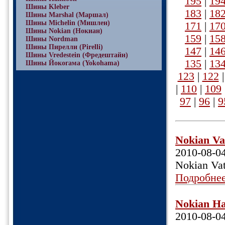
195
|
19
Шины Kleber
183
|
18
Шины Marshal (Маршал)
Шины Michelin (Мишлен)
171
|
17
Шины Nokian (Нокиан)
159
|
15
Шины Nordman
Шины Пирелли (Pirelli)
147
|
14
Шины Vredestein (Фредештайн)
135
|
13
Шины Йокогама (Yokohama)
123
|
122
|
110
|
109
97
|
96
|
9
Nokian Va
2010-08-0
Nokian Va
Подробне
Nokian Ha
2010-08-0