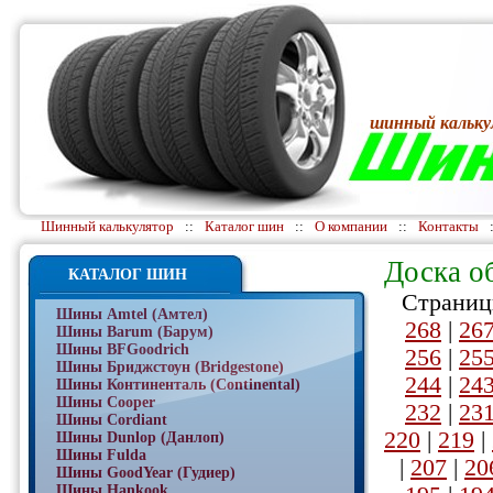
шинный кальку
Шинный калькулятор
::
Каталог шин
::
О компании
::
Контакты
Доска о
КАТАЛОГ ШИН
Страниц
Шины Amtel (Амтел)
268
|
26
Шины Barum (Барум)
Шины BFGoodrich
256
|
25
Шины Бриджстоун (Bridgestone)
244
|
24
Шины Континенталь (Continental)
Шины Cooper
232
|
23
Шины Cordiant
220
|
219
|
Шины Dunlop (Данлоп)
Шины Fulda
|
207
|
20
Шины GoodYear (Гудиер)
Шины Hankook