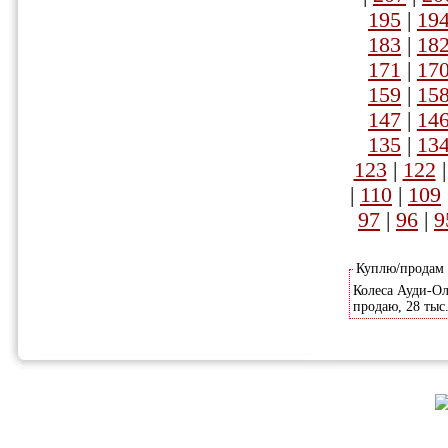
195
|
19
183
|
18
171
|
17
159
|
15
147
|
14
135
|
13
123
|
122
|
110
|
109
97
|
96
|
9
Куплю/продам
Колеса Ауди-Олл
продаю, 28 тыс