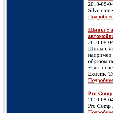
2010-08-0
Silversto
Подробне
Шины c а
автомобил
2010-08-0
Шины c аг
например T
образом по
Езда по а
Extreme Tr
Подробне
Pro Comp 
2010-08-0
Pro Comp 
Подробне