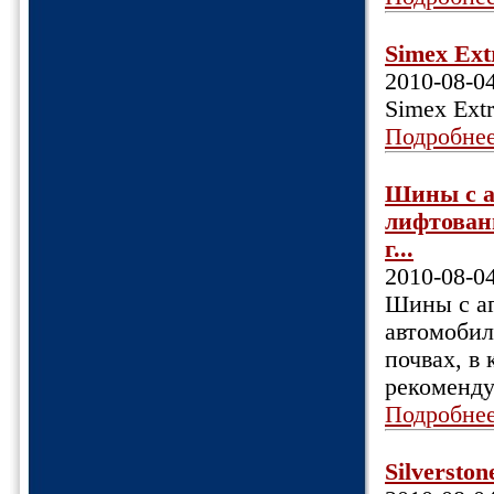
Simex Extr
2010-08-0
Simex Extr
Подробне
Шины с а
лифтован
г...
2010-08-0
Шины с аг
автомобил
почвах, в 
рекоменду
Подробне
Silversto