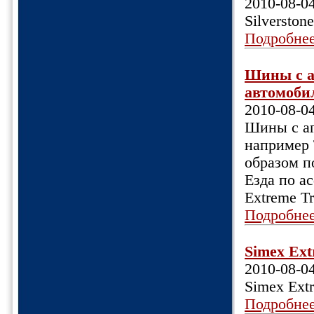
2010-08-0
Silversto
Подробне
Шины c а
автомобил
2010-08-0
Шины c аг
например T
образом по
Езда по а
Extreme Tr
Подробне
Simex Extr
2010-08-0
Simex Extr
Подробне