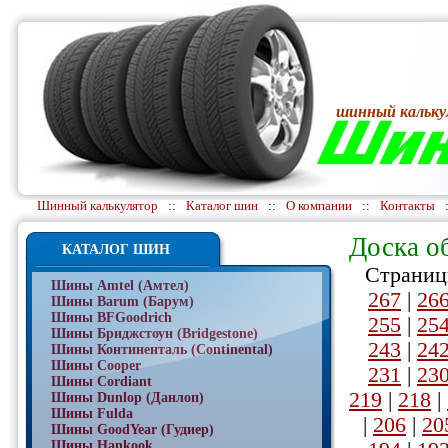
шинный кальку
Шинный калькулятор
::
Каталог шин
::
О компании
::
Контакты
Доска о
КАТАЛОГ ШИН
Страниц
Шины Amtel (Амтел)
267
|
26
Шины Barum (Барум)
Шины BFGoodrich
255
|
25
Шины Бриджстоун (Bridgestone)
243
|
24
Шины Континенталь (Continental)
Шины Cooper
231
|
23
Шины Cordiant
219
|
218
|
Шины Dunlop (Данлоп)
Шины Fulda
|
206
|
20
Шины GoodYear (Гудиер)
Шины Hankook