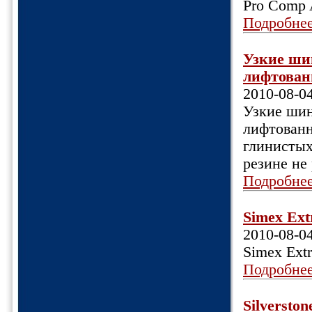
Pro Comp 
Подробне
Узкие ши
лифтован
2010-08-0
Узкие шин
лифтованн
глинистых 
резине не
Подробне
Simex Ext
2010-08-0
Simex Extr
Подробне
Silversto