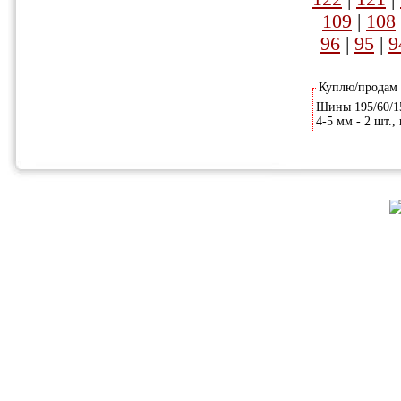
109
|
108
96
|
95
|
9
Куплю/продам
Шины 195/60/15
4-5 мм - 2 шт.