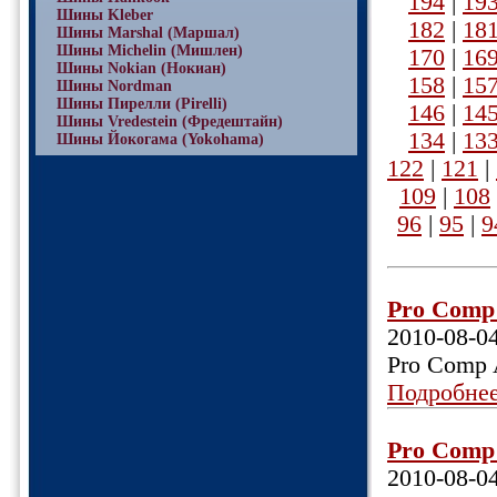
194
|
19
Шины Kleber
182
|
18
Шины Marshal (Маршал)
Шины Michelin (Мишлен)
170
|
16
Шины Nokian (Нокиан)
158
|
15
Шины Nordman
Шины Пирелли (Pirelli)
146
|
14
Шины Vredestein (Фредештайн)
134
|
13
Шины Йокогама (Yokohama)
122
|
121
|
109
|
108
96
|
95
|
9
Pro Comp 
2010-08-0
Pro Comp 
Подробне
Pro Comp 
2010-08-0