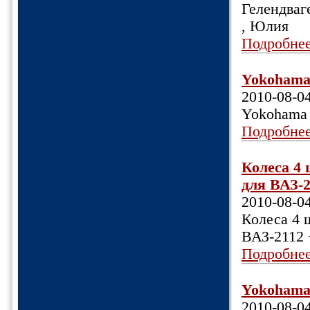
Гелендваге
, Юлия
Подробне
Yokohama 
2010-08-0
Yokohama 
Подробне
Колеса 4 
для ВАЗ-2
2010-08-0
Колеса 4 ш
ВАЗ-2112 
Подробне
Yokohama 
2010-08-0