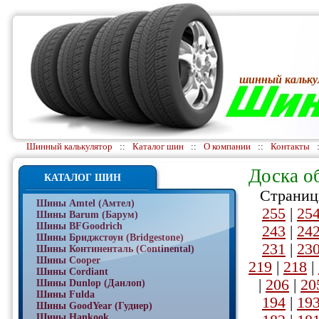
шинный кальку
Шинный калькулятор
::
Каталог шин
::
О компании
::
Контакты
Доска о
КАТАЛОГ ШИН
Страниц
Шины Amtel (Амтел)
255
|
25
Шины Barum (Барум)
Шины BFGoodrich
243
|
24
Шины Бриджстоун (Bridgestone)
231
|
23
Шины Континенталь (Continental)
Шины Cooper
219
|
218
|
Шины Cordiant
|
206
|
20
Шины Dunlop (Данлоп)
Шины Fulda
194
|
19
Шины GoodYear (Гудиер)
Шины Hankook