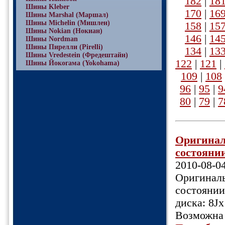
182
|
18
Шины Kleber
170
|
16
Шины Marshal (Маршал)
Шины Michelin (Мишлен)
158
|
15
Шины Nokian (Нокиан)
146
|
14
Шины Nordman
Шины Пирелли (Pirelli)
134
|
13
Шины Vredestein (Фредештайн)
122
|
121
|
Шины Йокогама (Yokohama)
109
|
108
96
|
95
|
9
80
|
79
|
7
Оригинал
состоянии
2010-08-0
Оригиналь
состоянии
диска: 8J
Возможна 