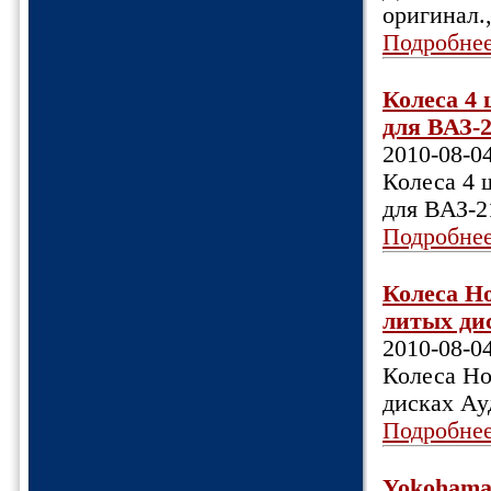
оригинал.,
Подробне
Колеса 4 
для ВАЗ-2
2010-08-0
Колеса 4 ш
для ВАЗ-21
Подробне
Колеса Но
литых дис
2010-08-0
Колеса Но
дисках Ау
Подробне
Yokohama 