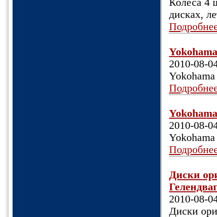
Колеса 4 ш
дисках, ле
Подробне
Yokohama 
2010-08-0
Yokohama 
Подробне
Yokohama 
2010-08-0
Yokohama 
Подробне
Диски ор
Гелендваг
2010-08-0
Диски ори