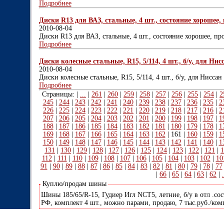
Подробнее
Диски R13 для ВАЗ, стальные, 4 шт., состояние хорошее, 
2010-08-04
Диски R13 для ВАЗ, стальные, 4 шт., состояние хорошее, пр
Подробнее
Диски колесные стальные, R15, 5/114, 4 шт., б/у, для Нис
2010-08-04
Диски колесные стальные, R15, 5/114, 4 шт., б/у, для Ниссан
Подробнее
Страницы: |
...
|
261
|
260
|
259
|
258
|
257
|
256
|
255
|
254
|
2
245
|
244
|
243
|
242
|
241
|
240
|
239
|
238
|
237
|
236
|
235
|
2
226
|
225
|
224
|
223
|
222
|
221
|
220
|
219
|
218
|
217
|
216
|
2
207
|
206
|
205
|
204
|
203
|
202
|
201
|
200
|
199
|
198
|
197
|
1
188
|
187
|
186
|
185
|
184
|
183
|
182
|
181
|
180
|
179
|
178
|
1
169
|
168
|
167
|
166
|
165
|
164
|
163
|
162
|
161
|
160
|
159
|
1
150
|
149
|
148
|
147
|
146
|
145
|
144
|
143
|
142
|
141
|
140
|
1
131
|
130
|
129
|
128
|
127
|
126
|
125
|
124
|
123
|
122
|
121
|
1
112
|
111
|
110
|
109
|
108
|
107
|
106
|
105
|
104
|
103
|
102
|
10
91
|
90
|
89
|
88
|
87
|
86
|
85
|
84
|
83
|
82
|
81
|
80
|
79
|
78
|
77
|
66
|
65
|
64
|
63
|
62
|
.
Куплю/продам шины
Шины 185/65/R-15, Гудиер Игл NCT5, летние, б/у в отл .сос
РФ, комплект 4 шт., можно парами, продаю, 7 тыс.руб./ко