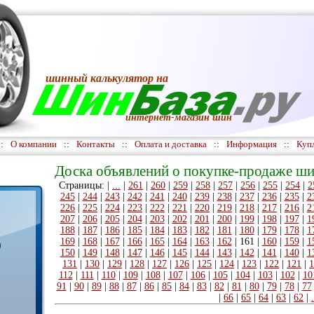
шинный калькулятор
на
интернет-магазин шин
::
О компании
::
Контакты
::
Оплата и доставка
::
Информация
::
Куп
Доска объявлений о покупке-продаже ши
Страницы: |
...
|
261
|
260
|
259
|
258
|
257
|
256
|
255
|
254
|
2
245
|
244
|
243
|
242
|
241
|
240
|
239
|
238
|
237
|
236
|
235
|
2
226
|
225
|
224
|
223
|
222
|
221
|
220
|
219
|
218
|
217
|
216
|
2
207
|
206
|
205
|
204
|
203
|
202
|
201
|
200
|
199
|
198
|
197
|
1
188
|
187
|
186
|
185
|
184
|
183
|
182
|
181
|
180
|
179
|
178
|
1
169
|
168
|
167
|
166
|
165
|
164
|
163
|
162
|
161
|
160
|
159
|
1
)
150
|
149
|
148
|
147
|
146
|
145
|
144
|
143
|
142
|
141
|
140
|
1
131
|
130
|
129
|
128
|
127
|
126
|
125
|
124
|
123
|
122
|
121
|
1
112
|
111
|
110
|
109
|
108
|
107
|
106
|
105
|
104
|
103
|
102
|
10
91
|
90
|
89
|
88
|
87
|
86
|
85
|
84
|
83
|
82
|
81
|
80
|
79
|
78
|
77
|
66
|
65
|
64
|
63
|
62
|
.