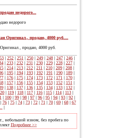
продаю недорого...
одаю недорого
сан Оригинал., продаю, 4000 руб....
 Оригинал., продаю, 4000 руб.
53
|
252
|
251
|
250
|
249
|
248
|
247
|
246
|
34
|
233
|
232
|
231
|
230
|
229
|
228
|
227
|
15
|
214
|
213
|
212
|
211
|
210
|
209
|
208
|
96
|
195
|
194
|
193
|
192
|
191
|
190
|
189
|
77
|
176
|
175
|
174
|
173
|
172
|
171
|
170
|
58
|
157
|
156
|
155
|
154
|
153
|
152
|
151
|
39
|
138
|
137
|
136
|
135
|
134
|
133
|
132
|
20
|
119
|
118
|
117
|
116
|
115
|
114
|
113
|
1
|
100
|
99
|
98
|
97
|
96
|
95
|
94
|
93
|
92
|
|
76
|
75
|
74
|
73
|
72
|
71
|
70
|
69
|
68
|
67
..
|
т., небольшой изном, без пробега по
мплект
Подробнее >>