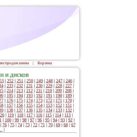
лю/продам шины
::
Корзина
н и дисков
53
|
252
|
251
|
250
|
249
|
248
|
247
|
246
|
34
|
233
|
232
|
231
|
230
|
229
|
228
|
227
|
15
|
214
|
213
|
212
|
211
|
210
|
209
|
208
|
96
|
195
|
194
|
193
|
192
|
191
|
190
|
189
|
77
|
176
|
175
|
174
|
173
|
172
|
171
|
170
|
58
|
157
|
156
|
155
|
154
|
153
|
152
|
151
|
39
|
138
|
137
|
136
|
135
|
134
|
133
|
132
|
20
|
119
|
118
|
117
|
116
|
115
|
114
|
113
|
1
|
100
|
99
|
98
|
97
|
96
|
95
|
94
|
93
|
92
|
|
76
|
75
|
74
|
73
|
72
|
71
|
70
|
69
|
68
|
67
..
|