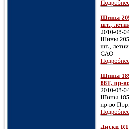
Подробне
Шины 205
шт., летни
2010-08-0
Шины 205/
шт., летни
САО
Подробне
Шины 185
88Т, пр-в
2010-08-0
Шины 185х
пр-во Пор
Подробне
Диски R13