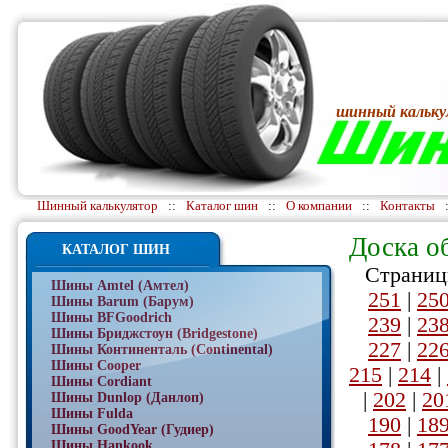
шинный кальку
Шинный калькулятор
::
Каталог шин
::
О компании
::
Контакты
Доска о
КАТАЛОГ ШИН
Страниц
Шины Amtel (Амтел)
251
|
25
Шины Barum (Барум)
Шины BFGoodrich
239
|
23
Шины Бриджстоун (Bridgestone)
227
|
22
Шины Континенталь (Continental)
Шины Cooper
215
|
214
|
Шины Cordiant
|
202
|
20
Шины Dunlop (Данлоп)
Шины Fulda
190
|
18
Шины GoodYear (Гудиер)
Шины Hankook