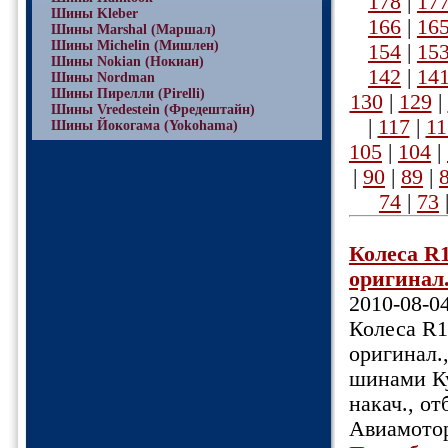
178
|
17
Шины Kleber
166
|
16
Шины Marshal (Маршал)
Шины Michelin (Мишлен)
154
|
15
Шины Nokian (Нокиан)
142
|
14
Шины Nordman
Шины Пирелли (Pirelli)
130
|
129
|
Шины Vredestein (Фредештайн)
|
117
|
11
Шины Йокогама (Yokohama)
105
|
104
|
|
90
|
89
|
74
|
73
Колеса R1
оригинал.,
2010-08-0
Колеса R1
оригинал.,
шинами Кум
накач., от
Авиамотор