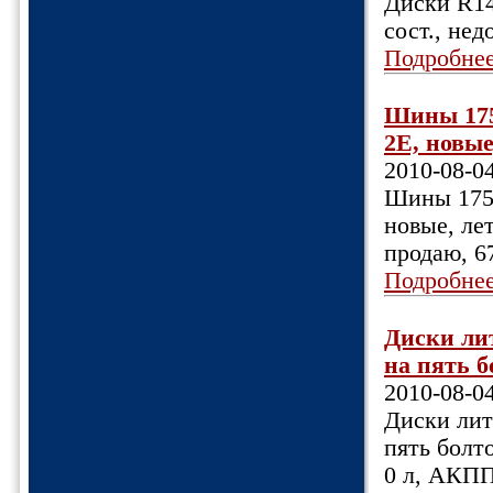
Диски R14,
сост., не
Подробне
Шины 175
2Е, новые
2010-08-0
Шины 175х
новые, лет
продаю, 6
Подробне
Диски лит
на пять бо
2010-08-0
Диски лит
пять болто
0 л, АКПП,