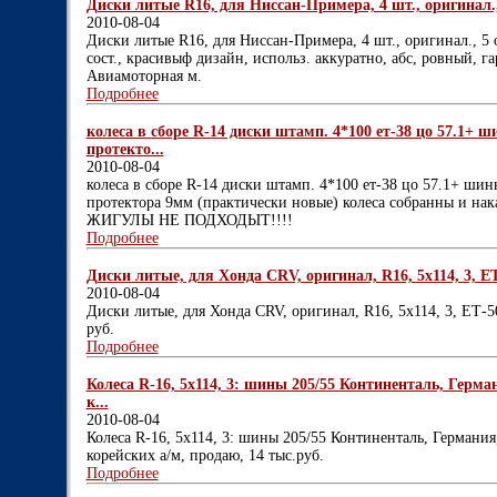
Диски литые R16, для Ниссан-Примера, 4 шт., оригинал., 5 о
2010-08-04
Диски литые R16, для Ниссан-Примера, 4 шт., оригинал., 5 отв.
сост., красивыф дизайн, использ. аккуратно, абс, ровный, га
Авиамоторная м.
Подробнее
колеса в сборе R-14 диски штамп. 4*100 ет-38 цо 57.1+ ш
протекто...
2010-08-04
колеса в сборе R-14 диски штамп. 4*100 ет-38 цо 57.1+ шин
протектора 9мм (практически новые) колеса собранны и нака
ЖИГУЛЫ НЕ ПОДХОДЫТ!!!!
Подробнее
Диски литые, для Хонда CRV, оригинал, R16, 5х114, 3, ЕТ-5
2010-08-04
Диски литые, для Хонда CRV, оригинал, R16, 5х114, 3, ЕТ-50,
руб.
Подробнее
Колеса R-16, 5х114, 3: шины 205/55 Континенталь, Герман
к...
2010-08-04
Колеса R-16, 5х114, 3: шины 205/55 Континенталь, Германия,
корейских а/м, продаю, 14 тыс.руб.
Подробнее