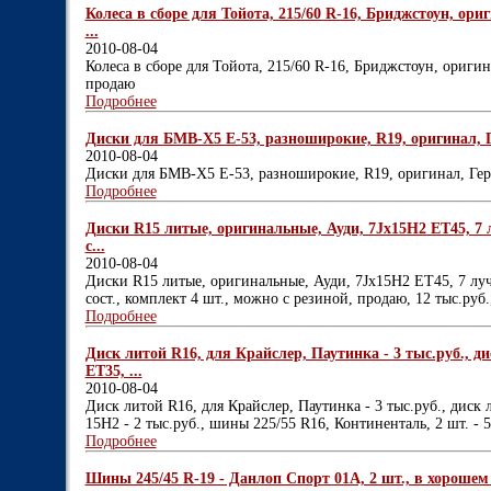
Колеса в сборе для Тойота, 215/60 R-16, Бриджстоун, ориг
...
2010-08-04
Колеса в сборе для Тойота, 215/60 R-16, Бриджстоун, оригин
продаю
Подробнее
Диски для БМВ-Х5 Е-53, разноширокие, R19, оригинал, Г
2010-08-04
Диски для БМВ-Х5 Е-53, разноширокие, R19, оригинал, Гер
Подробнее
Диски R15 литые, оригинальные, Ауди, 7Jх15Н2 ЕТ45, 7 лу
с...
2010-08-04
Диски R15 литые, оригинальные, Ауди, 7Jх15Н2 ЕТ45, 7 луче
сост., комплект 4 шт., можно с резиной, продаю, 12 тыс.руб
Подробнее
Диск литой R16, для Крайслер, Паутинка - 3 тыс.руб., д
ЕТ35, ...
2010-08-04
Диск литой R16, для Крайслер, Паутинка - 3 тыс.руб., диск 
15Н2 - 2 тыс.руб., шины 225/55 R16, Континенталь, 2 шт. - 
Подробнее
Шины 245/45 R-19 - Данлоп Спорт 01А, 2 шт., в хорошем