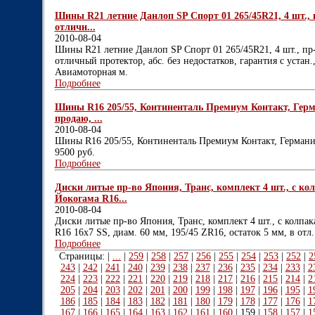
Шины R21 летние Данлоп SP Спорт 01 265/45R21, 4 шт., п
отличн...
2010-08-04
Шины R21 летние Данлоп SP Спорт 01 265/45R21, 4 шт., пр-
отличный протектор, абс. без недостатков, гарантия с устан.
Авиамоторная м.
Подробнее
Шины R16 205/55, Континенталь Премиум Контакт, Герма
продаю, ...
2010-08-04
Шины R16 205/55, Континенталь Премиум Контакт, Германия,
9500 руб.
Подробнее
Диски литые пр-во Япония, Транс, комплект 4 шт., с к
Йокогама R16...
2010-08-04
Диски литые пр-во Япония, Транс, комплект 4 шт., с колпа
R16 16х7 SS, диам. 60 мм, 195/45 ZR16, остаток 5 мм, в отл.
Подробнее
Страницы: |
...
|
259
|
258
|
257
|
256
|
255
|
254
|
253
|
252
|
2
243
|
242
|
241
|
240
|
239
|
238
|
237
|
236
|
235
|
234
|
233
|
2
224
|
223
|
222
|
221
|
220
|
219
|
218
|
217
|
216
|
215
|
214
|
2
205
|
204
|
203
|
202
|
201
|
200
|
199
|
198
|
197
|
196
|
195
|
1
186
|
185
|
184
|
183
|
182
|
181
|
180
|
179
|
178
|
177
|
176
|
1
167
|
166
|
165
|
164
|
163
|
162
|
161
|
160
|
159
|
158
|
157
|
1