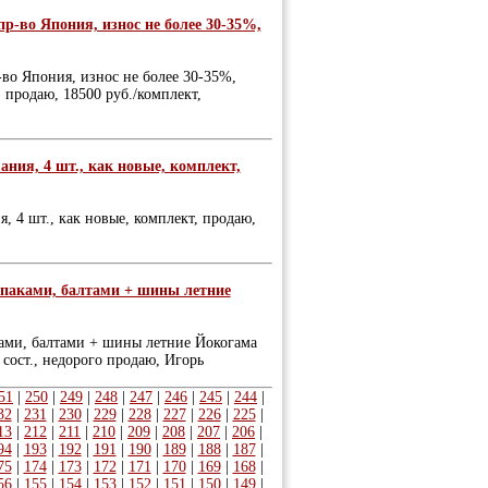
р-во Япония, износ не более 30-35%,
во Япония, износ не более 30-35%,
, продаю, 18500 руб./комплект,
ния, 4 шт., как новые, комплект,
 4 шт., как новые, комплект, продаю,
олпаками, балтами + шины летние
ками, балтами + шины летние Йокогама
 сост., недорого продаю, Игорь
51
|
250
|
249
|
248
|
247
|
246
|
245
|
244
|
32
|
231
|
230
|
229
|
228
|
227
|
226
|
225
|
13
|
212
|
211
|
210
|
209
|
208
|
207
|
206
|
94
|
193
|
192
|
191
|
190
|
189
|
188
|
187
|
75
|
174
|
173
|
172
|
171
|
170
|
169
|
168
|
56
|
155
|
154
|
153
|
152
|
151
|
150
|
149
|