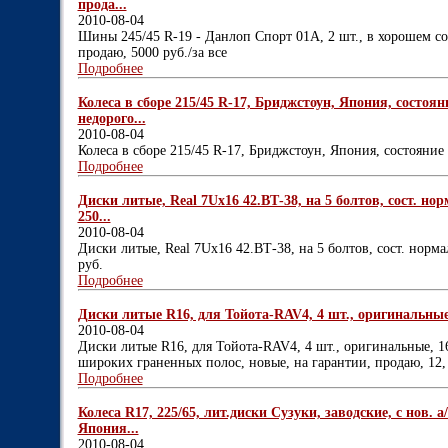
прода...
2010-08-04
Шины 245/45 R-19 - Данлоп Спорт 01А, 2 шт., в хорошем со
продаю, 5000 руб./за все
Подробнее
Колеса в сборе 215/45 R-17, Бриджстоун, Япония, состоя
недорого...
2010-08-04
Колеса в сборе 215/45 R-17, Бриджстоун, Япония, состояние
Подробнее
Диски литые, Real 7Uх16 42.ВТ-38, на 5 болтов, сост. но
250...
2010-08-04
Диски литые, Real 7Uх16 42.ВТ-38, на 5 болтов, сост. норма
руб.
Подробнее
Диски литые R16, для Тойота-RAV4, 4 шт., оригинальные, 16
2010-08-04
Диски литые R16, для Тойота-RAV4, 4 шт., оригинальные, 16х7
широких граненных полос, новые, на гарантии, продаю, 12, 
Подробнее
Колеса R17, 225/65, лит.диски Сузуки, заводские, с нов. 
Япония...
2010-08-04