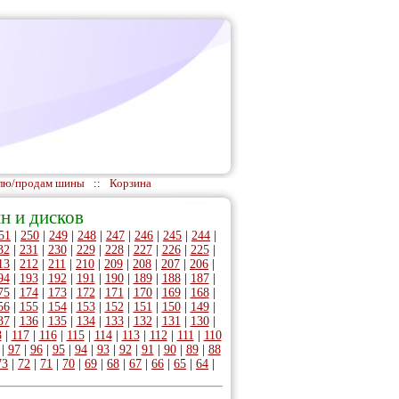
лю/продам шины
::
Корзина
н и дисков
51
|
250
|
249
|
248
|
247
|
246
|
245
|
244
|
32
|
231
|
230
|
229
|
228
|
227
|
226
|
225
|
13
|
212
|
211
|
210
|
209
|
208
|
207
|
206
|
94
|
193
|
192
|
191
|
190
|
189
|
188
|
187
|
75
|
174
|
173
|
172
|
171
|
170
|
169
|
168
|
56
|
155
|
154
|
153
|
152
|
151
|
150
|
149
|
37
|
136
|
135
|
134
|
133
|
132
|
131
|
130
|
8
|
117
|
116
|
115
|
114
|
113
|
112
|
111
|
110
|
97
|
96
|
95
|
94
|
93
|
92
|
91
|
90
|
89
|
88
73
|
72
|
71
|
70
|
69
|
68
|
67
|
66
|
65
|
64
|