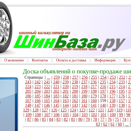
шинный калькулятор
на
интернет-магазин шин
::
О компании
::
Контакты
::
Оплата и доставка
::
Информация
::
Куп
Доска объявлений о покупке-продаже ши
Страницы: |
...
|
259
|
258
|
257
|
256
|
255
|
254
|
253
|
252
|
2
243
|
242
|
241
|
240
|
239
|
238
|
237
|
236
|
235
|
234
|
233
|
2
224
|
223
|
222
|
221
|
220
|
219
|
218
|
217
|
216
|
215
|
214
|
2
205
|
204
|
203
|
202
|
201
|
200
|
199
|
198
|
197
|
196
|
195
|
1
186
|
185
|
184
|
183
|
182
|
181
|
180
|
179
|
178
|
177
|
176
|
1
167
|
166
|
165
|
164
|
163
|
162
|
161
|
160
|
159
|
158
|
157
|
1
)
148
|
147
|
146
|
145
|
144
|
143
|
142
|
141
|
140
|
139
|
138
|
1
129
|
128
|
127
|
126
|
125
|
124
|
123
|
122
|
121
|
120
|
119
|
11
|
109
|
108
|
107
|
106
|
105
|
104
|
103
|
102
|
101
|
100
|
99
|
98
|
87
|
86
|
85
|
84
|
83
|
82
|
81
|
80
|
79
|
78
|
77
|
76
|
75
|
74
|
63
|
62
|
61
|
60
|
...
|