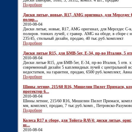
Диски Вайбран, 16х8, 5, 5х112, компл. 4 шт., продаю
Подробнее
Диски литые, новые, R17, AMG оригинал, для Мерседес С
полир...
2010-08-04
Диски литые, новые, R17, AMG оригинал, для Мерседес С-кл
полиров. тонких лучей, с гравир. AMG на ободе, в сборе с 
235/45, стильный дизайн, продаю, 40 тыс.руб./комплект
Подробнее
Диски литые R15, для БМВ-5er, Е-34, пр-во Италия, 5 отв. 
2010-08-04
Диски литые R15, для БМВ-5er, Е-34, пр-во Италия, 5 отв. х1
современный дизайн 5 каплевидных лучей с центральной встав
недостатков, на гарантии, продаю, 6500 руб./комплект, Ави
Подробнее
Шины летние, 215/60 R16, Мишелин Пилот Примаси, компле
протектор 6...
2010-08-04
Шины летние, 215/60 R16, Мишелин Пилот Примаси, комплект 
мм, комплект, продаю, 7 тыс.руб./комп., Петровско-Разумовс
Подробнее
Колеса R17 в сборе, для Тойота-RAV4: диски литые, ориг., 
ш...
2010-08-04