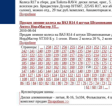
Колеса R17 в сборе, для Тойота-RAV4: диски литые, ориг., 5 л
всесезон.рез. Бриджстоун Дуэлер H/T687, 225/65 R17, все аб
салоне), можно отд., 29 тыс.руб./комплект, Авиамоторная м.
Подробнее
Продам зимние колеса на ВАЗ R14 4 штуки Штампованны
Амтел НордМастер ST...
2010-08-04
Продам зимние колеса на ВАЗ R14 4 штуки Штампованные 
НордМастер ST310 Б.у. 1 сезон. Износ 2 колеса 20 %, 2 кол
Подробнее
Страницы: |
...
|
258
|
257
|
256
|
255
|
254
|
253
|
252
|
251
|
2
242
|
241
|
240
|
239
|
238
|
237
|
236
|
235
|
234
|
233
|
232
|
2
223
|
222
|
221
|
220
|
219
|
218
|
217
|
216
|
215
|
214
|
213
|
2
204
|
203
|
202
|
201
|
200
|
199
|
198
|
197
|
196
|
195
|
194
|
1
185
|
184
|
183
|
182
|
181
|
180
|
179
|
178
|
177
|
176
|
175
|
1
166
|
165
|
164
|
163
|
162
|
161
|
160
|
159
|
158
|
157
|
156
|
1
147
|
146
|
145
|
144
|
143
|
142
|
141
|
140
|
139
|
138
|
137
|
1
128
|
127
|
126
|
125
|
124
|
123
|
122
|
121
|
120
|
119
|
118
|
11
|
108
|
107
|
106
|
105
|
104
|
103
|
102
|
101
|
100
|
99
|
98
|
97
86
|
85
|
84
|
83
|
82
|
81
|
80
|
79
|
78
|
77
|
76
|
75
|
74
|
73
|
72
|
61
|
60
|
59
|
...
|
Куплю/продам шины
Диски алюминиевые - литые, R-16, 5х104, Фольксваген, 4 
комплект продаю
Подробнее >>