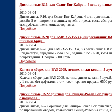
Диски литые R16, для Ссанг-Енг Кайрон, 4 шт., оригинальн
d...
2010-08-04
Диски литые R16, для Ссанг-Енг Кайрон, 4 шт., оригинальные,
дизайн 5 оч. широких мощных лучей, в идеал. сост., абс. ро
тыс.руб./комплект, Авиамоторная м.
Подробнее
Диски литые R-20 для БМВ Х-5 Е-53 4, 8is рестайлинг 168
шинами Брид...
2010-08-04
Диски литые R-20 для БМВ Х-5 Е-53 4, 8is рестайлинг 168 
Бриджстоун, передние 275/40R20, задние 315/35R20, к-т 4 шт
повреждений. Продаю 65000 руб.
Подробнее
Колеса в сборе, для ВАЗ-2009, летние, диски кован., 5 луч
2010-08-04
Колеса в сборе, для ВАЗ-2009, летние, диски кован., 5 лучей,
у 1 сезон, без дефектов, в отл. сост., срочно продаю, 6500 руб
Подробнее
Диски литые, R-22 оригнал для Рейндж-Ровер Вог супер
с полирова...
2010-08-04
Диски литые, R-22 оригнал для Рейндж-Ровер Вог суперчар
полированным оводом, гравировка Рейнд-Ровер на спице, с 