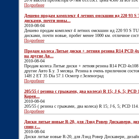
20% высота протектора 6-7мм отл.сост. цена 4500 за вс
Подробнее
Дешево продам комплект 4 летних омскшин ид 220 9
дисками, почти новы...
2010-08-04
Дешево продам комплект 4 летних омскшин ид 220 93 
дисками, почти новые, пробег менее 1000 км. отличное сост
Подробнее
Продам колеса Литые диски + летняя резина R14 PCD 4x1
на другие Ав...
2010-08-04
Продам колеса Литые диски + летняя резина R14 PCD 4x108 
другие Авто Б.у. 3 месяца. Резина в очень приличном состо
14H 2 ET 35 Dia 57.1 Осмотр г.Зеленоград
Подробнее
205/55 ( резина с грыжами, два колеса) R 15; J 6, 5; PCD
Корея...
2010-08-04
205/55 ( резина с грыжами, два колеса) R 15; J 6, 5; PCD 11
Подробнее
Диски литые новые R-20, для Лэнд Ровер Дискавери, диз
спиц с...
2010-08-04
Диски литые новые R-20, для Лэнд Ровер Дискавери, дизайн