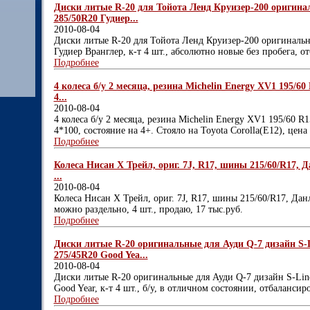
Диски литые R-20 для Тойота Ленд Круизер-200 оригина
285/50R20 Гудиер...
2010-08-04
Диски литые R-20 для Тойота Ленд Круизер-200 оригинальн
Гудиер Вранглер, к-т 4 шт., абсолютно новые без пробега, 
Подробнее
4 колеса б/у 2 месяца, резина Michelin Energy XV1 195/60 
4...
2010-08-04
4 колеса б/у 2 месяца, резина Michelin Energy XV1 195/60 R1
4*100, состояние на 4+. Стояло на Toyota Corolla(E12), цен
Подробнее
Колеса Нисан Х Трейл, ориг. 7J, R17, шины 215/60/R17, Д
...
2010-08-04
Колеса Нисан Х Трейл, ориг. 7J, R17, шины 215/60/R17, Данл
можно раздельно, 4 шт., продаю, 17 тыс.руб.
Подробнее
Диски литые R-20 оригинальные для Ауди Q-7 дизайн S-
275/45R20 Good Yea...
2010-08-04
Диски литые R-20 оригинальные для Ауди Q-7 дизайн S-Lin
Good Year, к-т 4 шт., б/у, в отличном состоянии, отбаланси
Подробнее