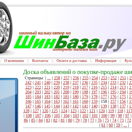
шинный калькулятор
на
интернет-магазин шин
::
О компании
::
Контакты
::
Оплата и доставка
::
Информация
::
Куп
Доска объявлений о покупке-продаже ши
Страницы: |
...
|
258
|
257
|
256
|
255
|
254
|
253
|
252
|
251
|
2
242
|
241
|
240
|
239
|
238
|
237
|
236
|
235
|
234
|
233
|
232
|
2
223
|
222
|
221
|
220
|
219
|
218
|
217
|
216
|
215
|
214
|
213
|
2
204
|
203
|
202
|
201
|
200
|
199
|
198
|
197
|
196
|
195
|
194
|
1
185
|
184
|
183
|
182
|
181
|
180
|
179
|
178
|
177
|
176
|
175
|
1
166
|
165
|
164
|
163
|
162
|
161
|
160
|
159
|
158
|
157
|
156
|
1
)
147
|
146
|
145
|
144
|
143
|
142
|
141
|
140
|
139
|
138
|
137
|
1
128
|
127
|
126
|
125
|
124
|
123
|
122
|
121
|
120
|
119
|
118
|
11
|
108
|
107
|
106
|
105
|
104
|
103
|
102
|
101
|
100
|
99
|
98
|
97
86
|
85
|
84
|
83
|
82
|
81
|
80
|
79
|
78
|
77
|
76
|
75
|
74
|
73
|
72
|
61
|
60
|
59
|
...
|