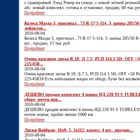
с гравировкой Лэнд Ровер на спице, с новой летней резино
абс. новый комплект, готовы к установке, продаю, 60 тыс.ру
Подробнее
Колеса Мазда-3, оригинал., 7J R-17 5-114, 3, шины 205/50
дефектов...
2010-08-04
Колеса Мазда-3, оригинал., 7J R-17 5-114, 3, шины 205/50 R
шт., продаю, 15 тыс.руб.
Подробнее
Очень красивое литье R 18; Jj 7.5; PCD 114.3 5H; OFF +
225/45R...
2010-08-04
Очень красивое литье R 18; Jj 7.5; PCD 114.3 5H; OFF +50 
225/45R18 Есть небольшие коцки по ободу Лучи без косяков
Подробнее
ДЕШЕВО продам комплект 4 шины ИД-220 93 S TUBELE
сборе, почти нов...
2010-08-04
ДЕШЕВО продам комплект 4 шины ИД-220 93 S TUBELESS 
почти новые, пробег менне 1000 км.
Подробнее
Диски Вайбран, 16х8, 5, 5х112, компл. 4 шт., продаю...
2010-08-04