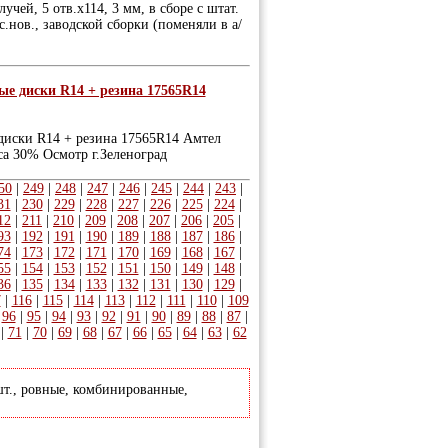
учей, 5 отв.х114, 3 мм, в сборе с штат.
с.нов., заводской сборки (поменяли в а/
е диски R14 + резина 17565R14
диски R14 + резина 17565R14 Амтел
еса 30% Осмотр г.Зеленоград
50
|
249
|
248
|
247
|
246
|
245
|
244
|
243
|
31
|
230
|
229
|
228
|
227
|
226
|
225
|
224
|
12
|
211
|
210
|
209
|
208
|
207
|
206
|
205
|
93
|
192
|
191
|
190
|
189
|
188
|
187
|
186
|
74
|
173
|
172
|
171
|
170
|
169
|
168
|
167
|
55
|
154
|
153
|
152
|
151
|
150
|
149
|
148
|
36
|
135
|
134
|
133
|
132
|
131
|
130
|
129
|
7
|
116
|
115
|
114
|
113
|
112
|
111
|
110
|
109
|
96
|
95
|
94
|
93
|
92
|
91
|
90
|
89
|
88
|
87
|
|
71
|
70
|
69
|
68
|
67
|
66
|
65
|
64
|
63
|
62
шт., ровные, комбинированные,