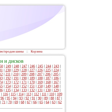
лю/продам шины
::
Корзина
н и дисков
50
|
249
|
248
|
247
|
246
|
245
|
244
|
243
|
31
|
230
|
229
|
228
|
227
|
226
|
225
|
224
|
12
|
211
|
210
|
209
|
208
|
207
|
206
|
205
|
93
|
192
|
191
|
190
|
189
|
188
|
187
|
186
|
74
|
173
|
172
|
171
|
170
|
169
|
168
|
167
|
55
|
154
|
153
|
152
|
151
|
150
|
149
|
148
|
36
|
135
|
134
|
133
|
132
|
131
|
130
|
129
|
7
|
116
|
115
|
114
|
113
|
112
|
111
|
110
|
109
|
96
|
95
|
94
|
93
|
92
|
91
|
90
|
89
|
88
|
87
|
|
71
|
70
|
69
|
68
|
67
|
66
|
65
|
64
|
63
|
62