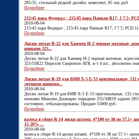
285/35, стильный редкий дизайн, комплект, 85 тыс.руб.
Подробнее
215/45 пара Федерал ; 215/45 пара Нанкан R17; J 7.5; PCD
2010-08-04
215/45 пара Федерал ; 215/45 пара Нанкан R17; J 7.5; PCD 11
Подробнее
Диски литые R-22 для Хаммер Н-2 черные матовые, агресс
шинами 325...
2010-08-04
Диски литые R-22 для Хаммер Н-2 черные матовые, агрессивн
325/55R22 Пирелли Скорпион ATR, к-т 4 шт., абсолютно нов
Подробнее
Диски литые R-19 для БМВ Х-5 Е-53 оригинальные, 132 с
летними шинами...
2010-08-04
Диски литые R-19 для БМВ Х-5 Е-53 оригинальные, 132 сти
шинами Мишлен Диамарис передние 255/50R19 задние 285/45
состоянии, отбалансированы. Продаю 55000 руб.
Подробнее
колеса в сборе R-14 диски штамп. 4*100 ет-38 цо 57.1+ ши
15-20% ...
2010-08-04
колеса в сборе R-14 диски штамп. 4*100 ет-38 цо 57.1+ шины 