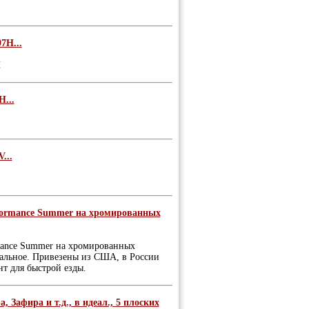
7H...
H
...
...
erformance Summer на хромированных
ormance Summer на хромированных
деальное. Привезены из США, в России
нт для быстрой езды.
 Зафира и т.д., в идеал., 5 плоских