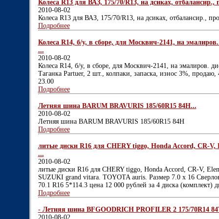
Колеса R13 для ВАЗ, 175/70/R13, на дсиках, отбалансир., 
2010-08-02
Колеса R13 для ВАЗ, 175/70/R13, на дсиках, отбалансир., пр
Подробнее
Колеса R14, б/у, в сборе, для Москвич-2141, на эмалиров.
...
2010-08-02
Колеса R14, б/у, в сборе, для Москвич-2141, на эмалиров. ди
Таганка Partuer, 2 шт., колпаки, запаска, износ 3%, продаю, 
23.00
Подробнее
Летняя шина BARUM BRAVURIS 185/60R15 84H...
2010-08-02
Летняя шина BARUM BRAVURIS 185/60R15 84H
Подробнее
литые диски R16 для CHERY tiggo, Honda Accord, CR-V, El
...
2010-08-02
литые диски R16 для CHERY tiggo, Honda Accord, CR-V, Eleme
SUZUKI grand vitara. TOYOTA auris. Размер 7.0 x 16 Сверлов
70.1 R16 5*114.3 цена 12 000 рублей за 4 диска (комплект) 
Подробнее
- Летняя шина BFGOODRICH PROFILER 2 175/70R14 84T
2010-08-02