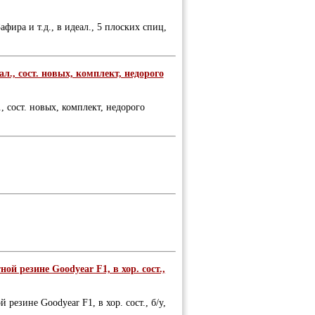
фира и т.д., в идеал., 5 плоских спиц,
ал., сост. новых, комплект, недорого
, сост. новых, комплект, недорого
ной резине Goodyear F1, в хор. сост.,
 резине Goodyear F1, в хор. сост., б/у,