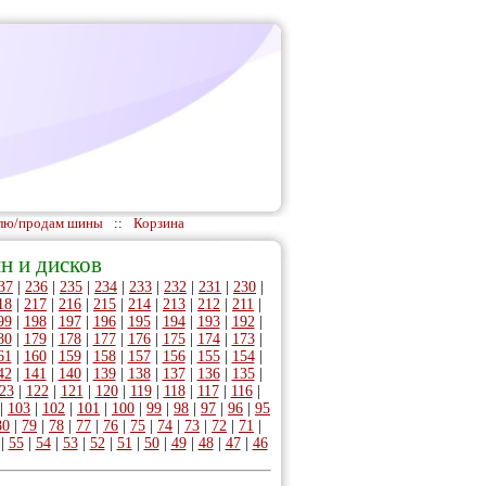
лю/продам шины
::
Корзина
н и дисков
37
|
236
|
235
|
234
|
233
|
232
|
231
|
230
|
18
|
217
|
216
|
215
|
214
|
213
|
212
|
211
|
99
|
198
|
197
|
196
|
195
|
194
|
193
|
192
|
80
|
179
|
178
|
177
|
176
|
175
|
174
|
173
|
61
|
160
|
159
|
158
|
157
|
156
|
155
|
154
|
42
|
141
|
140
|
139
|
138
|
137
|
136
|
135
|
23
|
122
|
121
|
120
|
119
|
118
|
117
|
116
|
|
103
|
102
|
101
|
100
|
99
|
98
|
97
|
96
|
95
80
|
79
|
78
|
77
|
76
|
75
|
74
|
73
|
72
|
71
|
|
55
|
54
|
53
|
52
|
51
|
50
|
49
|
48
|
47
|
46