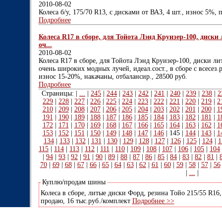
2010-08-02
Колеса б/у, 175/70 R13, с дисками от ВАЗ, 4 шт., износ 5%, п
Подробнее
Колеса R17 в сборе, для Тойота Лэнд Круизер-100, диски 
оч...
2010-08-02
Колеса R17 в сборе, для Тойота Лэнд Круизер-100, диски ли
очень широких модных лучей, идеал.сост., в сборе с всесез
износ 15-20%, накачаны, отбалансир., 28500 руб.
Подробнее
Страницы: |
...
|
245
|
244
|
243
|
242
|
241
|
240
|
239
|
238
|
2
229
|
228
|
227
|
226
|
225
|
224
|
223
|
222
|
221
|
220
|
219
|
2
210
|
209
|
208
|
207
|
206
|
205
|
204
|
203
|
202
|
201
|
200
|
1
191
|
190
|
189
|
188
|
187
|
186
|
185
|
184
|
183
|
182
|
181
|
1
172
|
171
|
170
|
169
|
168
|
167
|
166
|
165
|
164
|
163
|
162
|
1
153
|
152
|
151
|
150
|
149
|
148
|
147
|
146
|
145
|
144
|
143
|
1
134
|
133
|
132
|
131
|
130
|
129
|
128
|
127
|
126
|
125
|
124
|
1
115
|
114
|
113
|
112
|
111
|
110
|
109
|
108
|
107
|
106
|
105
|
104
|
94
|
93
|
92
|
91
|
90
|
89
|
88
|
87
|
86
|
85
|
84
|
83
|
82
|
81
|
70
|
69
|
68
|
67
|
66
|
65
|
64
|
63
|
62
|
61
|
60
|
59
|
58
|
57
|
56
|
...
|
Куплю/продам шины
Колеса в сборе, литые диски Форд, резина Тойо 215/55 R16, 
продаю, 16 тыс.руб./комплект
Подробнее >>