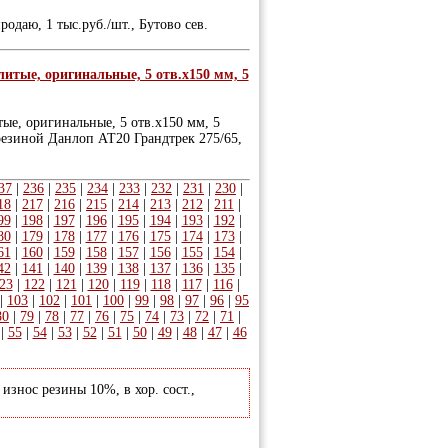
родаю, 1 тыс.руб./шт., Бутово сев.
литые, оригинальные, 5 отв.х150 мм, 5
тые, оригинальные, 5 отв.х150 мм, 5
.резиной Данлоп АТ20 Грандтрек 275/65,
37
|
236
|
235
|
234
|
233
|
232
|
231
|
230
|
18
|
217
|
216
|
215
|
214
|
213
|
212
|
211
|
99
|
198
|
197
|
196
|
195
|
194
|
193
|
192
|
80
|
179
|
178
|
177
|
176
|
175
|
174
|
173
|
61
|
160
|
159
|
158
|
157
|
156
|
155
|
154
|
42
|
141
|
140
|
139
|
138
|
137
|
136
|
135
|
23
|
122
|
121
|
120
|
119
|
118
|
117
|
116
|
|
103
|
102
|
101
|
100
|
99
|
98
|
97
|
96
|
95
80
|
79
|
78
|
77
|
76
|
75
|
74
|
73
|
72
|
71
|
|
55
|
54
|
53
|
52
|
51
|
50
|
49
|
48
|
47
|
46
износ резины 10%, в хор. сост.,