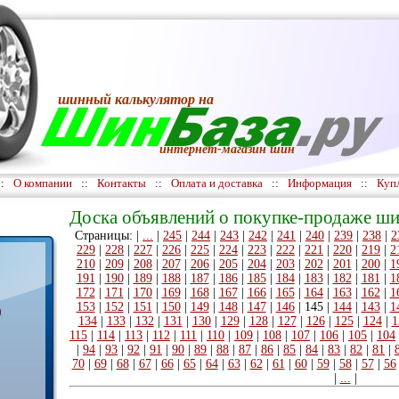
шинный калькулятор
на
интернет-магазин шин
::
О компании
::
Контакты
::
Оплата и доставка
::
Информация
::
Куп
Доска объявлений о покупке-продаже ши
Страницы: |
...
|
245
|
244
|
243
|
242
|
241
|
240
|
239
|
238
|
2
229
|
228
|
227
|
226
|
225
|
224
|
223
|
222
|
221
|
220
|
219
|
2
210
|
209
|
208
|
207
|
206
|
205
|
204
|
203
|
202
|
201
|
200
|
1
191
|
190
|
189
|
188
|
187
|
186
|
185
|
184
|
183
|
182
|
181
|
1
172
|
171
|
170
|
169
|
168
|
167
|
166
|
165
|
164
|
163
|
162
|
1
153
|
152
|
151
|
150
|
149
|
148
|
147
|
146
|
145
|
144
|
143
|
1
)
134
|
133
|
132
|
131
|
130
|
129
|
128
|
127
|
126
|
125
|
124
|
1
115
|
114
|
113
|
112
|
111
|
110
|
109
|
108
|
107
|
106
|
105
|
104
|
94
|
93
|
92
|
91
|
90
|
89
|
88
|
87
|
86
|
85
|
84
|
83
|
82
|
81
|
70
|
69
|
68
|
67
|
66
|
65
|
64
|
63
|
62
|
61
|
60
|
59
|
58
|
57
|
56
|
...
|