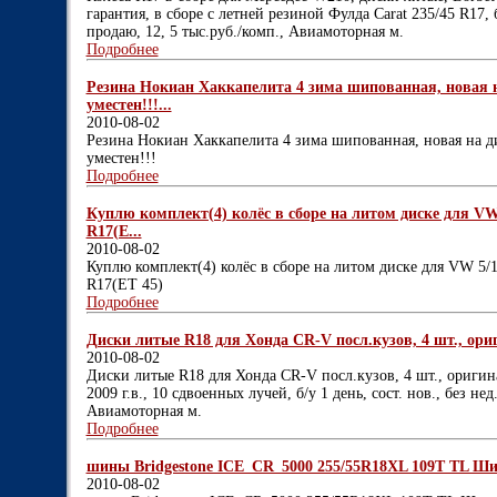
гарантия, в сборе с летней резиной Фулда Саrat 235/45 R17, 
продаю, 12, 5 тыс.руб./комп., Авиамоторная м.
Подробнее
Резина Нокиан Хаккапелита 4 зима шипованная, новая на
уместен!!!...
2010-08-02
Резина Нокиан Хаккапелита 4 зима шипованная, новая на ди
уместен!!!
Подробнее
Куплю комплект(4) колёс в сборе на литом диске для VW 5/
R17(E...
2010-08-02
Куплю комплект(4) колёс в сборе на литом диске для VW 5/11
R17(ET 45)
Подробнее
Диски литые R18 для Хонда CR-V посл.кузов, 4 шт., оригина
2010-08-02
Диски литые R18 для Хонда CR-V посл.кузов, 4 шт., оригинал.,
2009 г.в., 10 сдвоенных лучей, б/у 1 день, сост. нов., без нед.
Авиамоторная м.
Подробнее
шины Bridgestone ICE_CR_5000 255/55R18XL 109T TL Шип
2010-08-02