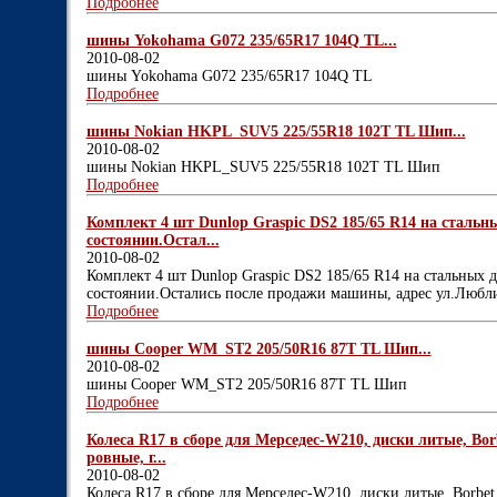
Подробнее
шины Yokohama G072 235/65R17 104Q TL...
2010-08-02
шины Yokohama G072 235/65R17 104Q TL
Подробнее
шины Nokian HKPL_SUV5 225/55R18 102T TL Шип...
2010-08-02
шины Nokian HKPL_SUV5 225/55R18 102T TL Шип
Подробнее
Комплект 4 шт Dunlop Graspic DS2 185/65 R14 на стальн
состоянии.Остал...
2010-08-02
Комплект 4 шт Dunlop Graspic DS2 185/65 R14 на стальных 
состоянии.Остались после продажи машины, адрес ул.Любли
Подробнее
шины Cooper WM_ST2 205/50R16 87T TL Шип...
2010-08-02
шины Cooper WM_ST2 205/50R16 87T TL Шип
Подробнее
Колеса R17 в сборе для Мерседес-W210, диски литые, Воr
ровные, г...
2010-08-02
Колеса R17 в сборе для Мерседес-W210, диски литые, Воrbet