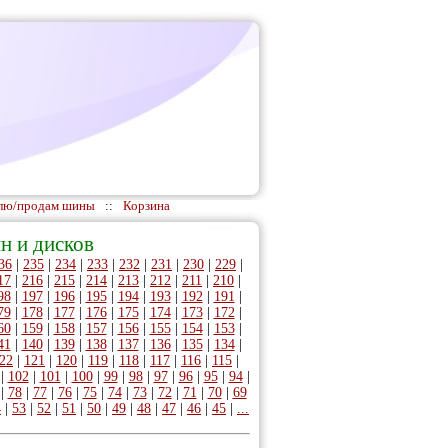
лю/продам шины
::
Корзина
н и дисков
36
|
235
|
234
|
233
|
232
|
231
|
230
|
229
|
17
|
216
|
215
|
214
|
213
|
212
|
211
|
210
|
98
|
197
|
196
|
195
|
194
|
193
|
192
|
191
|
79
|
178
|
177
|
176
|
175
|
174
|
173
|
172
|
60
|
159
|
158
|
157
|
156
|
155
|
154
|
153
|
41
|
140
|
139
|
138
|
137
|
136
|
135
|
134
|
22
|
121
|
120
|
119
|
118
|
117
|
116
|
115
|
|
102
|
101
|
100
|
99
|
98
|
97
|
96
|
95
|
94
|
|
78
|
77
|
76
|
75
|
74
|
73
|
72
|
71
|
70
|
69
4
|
53
|
52
|
51
|
50
|
49
|
48
|
47
|
46
|
45
|
...