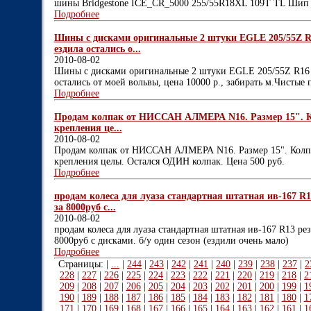
шины Bridgestone ICE_CR_5000 255/55R18XL 109T TL Шип
Подробнее
Шины с дисками оригинальные 2 штуки EGLE 205/55Z R16
ездила остались о...
2010-08-02
Шины с дисками оригинальные 2 штуки EGLE 205/55Z R16 9
остались от моей вольвы, цена 10000 р., забирать м.Чистые
Подробнее
Продам колпак от НИССАН АЛМЕРА N16. Размер 15". Кол
крепления це...
2010-08-02
Продам колпак от НИССАН АЛМЕРА N16. Размер 15". Колпак 
крепления целы. Остался ОДИН колпак. Цена 500 руб.
Подробнее
продам колеса для луаза стандартная штатная ив-167 R1
за 8000руб с...
2010-08-02
продам колеса для луаза стандартная штатная ив-167 R13 ре
8000руб с дисками. б/у один сезон (ездили очень мало)
Подробнее
Страницы: |
...
|
244
|
243
|
242
|
241
|
240
|
239
|
238
|
237
|
2
228
|
227
|
226
|
225
|
224
|
223
|
222
|
221
|
220
|
219
|
218
|
2
209
|
208
|
207
|
206
|
205
|
204
|
203
|
202
|
201
|
200
|
199
|
1
190
|
189
|
188
|
187
|
186
|
185
|
184
|
183
|
182
|
181
|
180
|
1
171
|
170
|
169
|
168
|
167
|
166
|
165
|
164
|
163
|
162
|
161
|
1