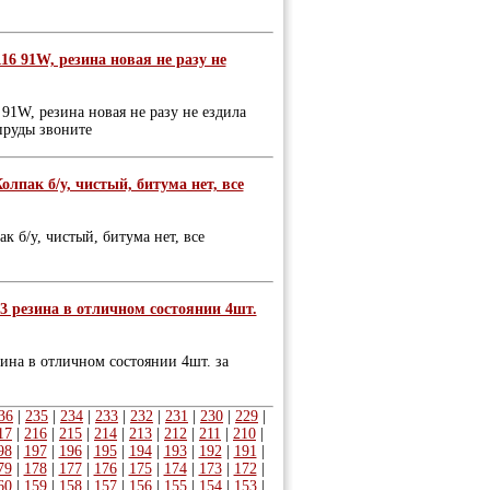
 91W, резина новая не разу не
1W, резина новая не разу не ездила
 пруды звоните
пак б/у, чистый, битума нет, все
б/у, чистый, битума нет, все
3 резина в отличном состоянии 4шт.
зина в отличном состоянии 4шт. за
36
|
235
|
234
|
233
|
232
|
231
|
230
|
229
|
17
|
216
|
215
|
214
|
213
|
212
|
211
|
210
|
98
|
197
|
196
|
195
|
194
|
193
|
192
|
191
|
79
|
178
|
177
|
176
|
175
|
174
|
173
|
172
|
60
|
159
|
158
|
157
|
156
|
155
|
154
|
153
|