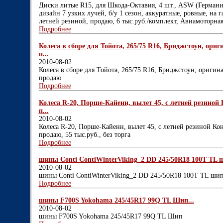
Диски литые R15, для Шкода-Октавия, 4 шт., ASW (Германия)
дизайн 7 узких лучей, б/у 1 сезон, аккуратные, ровные, на 
летней резиной, продаю, 6 тыс.руб./комплект, Авиамоторная
Подробнее
Колеса в сборе для Тойота, 265/75 R16, Бриджстоун, ориг
п...
2010-08-02
Колеса в сборе для Тойота, 265/75 R16, Бриджстоун, оригина
продаю
Подробнее
Колеса R-20, Порше-Кайенн, вылет 45, с летней резиной Ко
п...
2010-08-02
Колеса R-20, Порше-Кайенн, вылет 45, с летней резиной Конт
продаю, 55 тыс.руб., без торга
Подробнее
шины Conti ContiWinterViking_2 DD 245/50R18 100T TL ш
2010-08-02
шины Conti ContiWinterViking_2 DD 245/50R18 100T TL ши
Подробнее
шины F700S Yokohama 245/45R17 99Q TL Шип...
2010-08-02
шины F700S Yokohama 245/45R17 99Q TL Шип