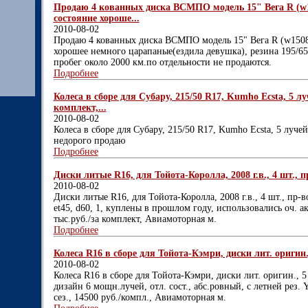
Продаю 4 кованных диска ВСМПО модель 15" Вега R (w1
состояние хороше...
2010-08-02
Продаю 4 кованных диска ВСМПО модель 15" Вега R (w15081
хорошее немного царапаные(ездила девушка), резина 195/65
пробег около 2000 км.по отдельности не продаются.
Подробнее
Колеса в сборе для Субару, 215/50 R17, Kumho Ecsta, 5 л
комплект,...
2010-08-02
Колеса в сборе для Субару, 215/50 R17, Kumho Ecsta, 5 лучей
недорого продаю
Подробнее
Диски литые R16, для Тойота-Королла, 2008 г.в., 4 шт., пр-
2010-08-02
Диски литые R16, для Тойота-Королла, 2008 г.в., 4 шт., пр-во
et45, d60, 1, куплены в прошлом году, использовались оч. ак
тыс.руб./за комплект, Авиамоторная м.
Подробнее
Колеса R16 в сборе для Тойота-Кэмри, диски лит. оригин., 5
2010-08-02
Колеса R16 в сборе для Тойота-Кэмри, диски лит. оригин., 5 о
дизайн 6 мощн.лучей, отл. сост., абс.ровный, с летней рез. 
сез., 14500 руб./компл., Авиамоторная м.