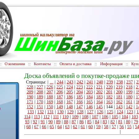
шинный калькулятор
на
интернет-магазин шин
::
О компании
::
Контакты
::
Оплата и доставка
::
Информация
::
Куп
Доска объявлений о покупке-продаже ши
Страницы: |
...
|
244
|
243
|
242
|
241
|
240
|
239
|
238
|
237
|
2
228
|
227
|
226
|
225
|
224
|
223
|
222
|
221
|
220
|
219
|
218
|
2
209
|
208
|
207
|
206
|
205
|
204
|
203
|
202
|
201
|
200
|
199
|
1
190
|
189
|
188
|
187
|
186
|
185
|
184
|
183
|
182
|
181
|
180
|
1
171
|
170
|
169
|
168
|
167
|
166
|
165
|
164
|
163
|
162
|
161
|
1
152
|
151
|
150
|
149
|
148
|
147
|
146
|
145
|
144
|
143
|
142
|
1
)
133
|
132
|
131
|
130
|
129
|
128
|
127
|
126
|
125
|
124
|
123
|
1
114
|
113
|
112
|
111
|
110
|
109
|
108
|
107
|
106
|
105
|
104
|
103
93
|
92
|
91
|
90
|
89
|
88
|
87
|
86
|
85
|
84
|
83
|
82
|
81
|
80
|
79
|
68
|
67
|
66
|
65
|
64
|
63
|
62
|
61
|
60
|
59
|
58
|
57
|
56
|
55
|
5
|