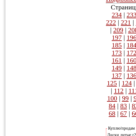
Страниц
234
|
23
222
|
221
|
|
209
|
20
197
|
19
185
|
18
173
|
17
161
|
16
149
|
14
137
|
13
125
|
124
|
112
|
11
100
|
99
|
84
|
83
|
8
68
|
67
|
6
Куплю/продам
Диски литые r2