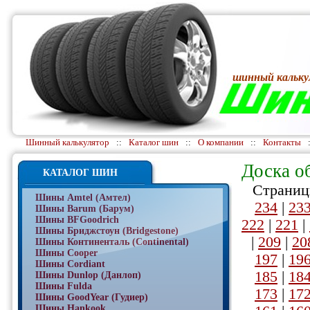
шинный кальку
Шинный калькулятор
::
Каталог шин
::
О компании
::
Контакты
Доска о
КАТАЛОГ ШИН
Страниц
Шины Amtel (Амтел)
234
|
23
Шины Barum (Барум)
Шины BFGoodrich
222
|
221
|
Шины Бриджстоун (Bridgestone)
|
209
|
20
Шины Континенталь (Continental)
Шины Cooper
197
|
19
Шины Cordiant
185
|
18
Шины Dunlop (Данлоп)
Шины Fulda
173
|
17
Шины GoodYear (Гудиер)
Шины Hankook