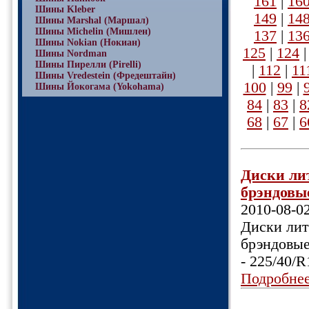
161
|
16
Шины Kleber
149
|
14
Шины Marshal (Маршал)
Шины Michelin (Мишлен)
137
|
13
Шины Nokian (Нокиан)
125
|
124
Шины Nordman
Шины Пирелли (Pirelli)
|
112
|
11
Шины Vredestein (Фредештайн)
100
|
99
|
Шины Йокогама (Yokohama)
84
|
83
|
8
68
|
67
|
6
Диски лит
брэндовые
2010-08-0
Диски лит
брэндовые
- 225/40/
Подробне