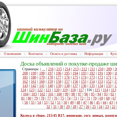
шинный калькулятор
на
интернет-магазин шин
::
О компании
::
Контакты
::
Оплата и доставка
::
Информация
::
Куп
Доска объявлений о покупке-продаже ши
Страницы: |
...
|
216
|
215
|
214
|
213
|
212
|
211
|
210
|
209
|
2
200
|
199
|
198
|
197
|
196
|
195
|
194
|
193
|
192
|
191
|
190
|
1
181
|
180
|
179
|
178
|
177
|
176
|
175
|
174
|
173
|
172
|
171
|
1
162
|
161
|
160
|
159
|
158
|
157
|
156
|
155
|
154
|
153
|
152
|
1
143
|
142
|
141
|
140
|
139
|
138
|
137
|
136
|
135
|
134
|
133
|
1
124
|
123
|
122
|
121
|
120
|
119
|
118
|
117
|
116
|
115
|
114
|
113
)
|
104
|
103
|
102
|
101
|
100
|
99
|
98
|
97
|
96
|
95
|
94
|
93
|
92
|
81
|
80
|
79
|
78
|
77
|
76
|
75
|
74
|
73
|
72
|
71
|
70
|
69
|
68
|
67
|
56
|
55
|
54
|
53
|
52
|
51
|
50
|
49
|
48
|
47
|
46
|
45
|
44
|
43
|
32
|
31
|
30
|
29
|
28
|
27
|
26
|
25
|
24
|
23
|
22
Колеса в сборе, 215/45 R17, японские, сост. новых, компл