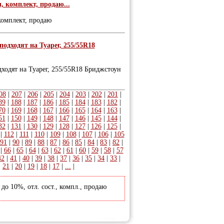
, комплект, продаю...
комплект, продаю
подходят на Туарег, 255/55R18
дходят на Туарег, 255/55R18 Бриджстоун
08
|
207
|
206
|
205
|
204
|
203
|
202
|
201
|
89
|
188
|
187
|
186
|
185
|
184
|
183
|
182
|
70
|
169
|
168
|
167
|
166
|
165
|
164
|
163
|
51
|
150
|
149
|
148
|
147
|
146
|
145
|
144
|
32
|
131
|
130
|
129
|
128
|
127
|
126
|
125
|
|
112
|
111
|
110
|
109
|
108
|
107
|
106
|
105
91
|
90
|
89
|
88
|
87
|
86
|
85
|
84
|
83
|
82
|
|
66
|
65
|
64
|
63
|
62
|
61
|
60
|
59
|
58
|
57
42
|
41
|
40
|
39
|
38
|
37
|
36
|
35
|
34
|
33
|
|
21
|
20
|
19
|
18
|
17
|
...
|
до 10%, отл. сост., компл., продаю