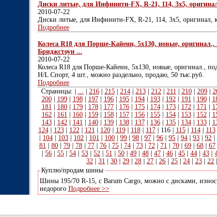
Диски литые, для Инфинити-FX, R-21, 114, 3х5, оригинал
2010-07-22
Диски литые, для Инфинити-FX, R-21, 114, 3х5, оригинал, 
Подробнее
Колеса R18 для Порше-Кайенн, 5х130, новые, оригинал., 
Бриджстоун ...
2010-07-22
Колеса R18 для Порше-Кайенн, 5х130, новые, оригинал., по
H/L Спорт, 4 шт., можно раздельно, продаю, 50 тыс.руб.
Подробнее
Страницы: |
...
|
216
|
215
|
214
|
213
|
212
|
211
|
210
|
209
|
2
200
|
199
|
198
|
197
|
196
|
195
|
194
|
193
|
192
|
191
|
190
|
1
181
|
180
|
179
|
178
|
177
|
176
|
175
|
174
|
173
|
172
|
171
|
1
162
|
161
|
160
|
159
|
158
|
157
|
156
|
155
|
154
|
153
|
152
|
1
143
|
142
|
141
|
140
|
139
|
138
|
137
|
136
|
135
|
134
|
133
|
1
124
|
123
|
122
|
121
|
120
|
119
|
118
|
117
|
116
|
115
|
114
|
113
|
104
|
103
|
102
|
101
|
100
|
99
|
98
|
97
|
96
|
95
|
94
|
93
|
92
|
81
|
80
|
79
|
78
|
77
|
76
|
75
|
74
|
73
|
72
|
71
|
70
|
69
|
68
|
67
|
56
|
55
|
54
|
53
|
52
|
51
|
50
|
49
|
48
|
47
|
46
|
45
|
44
|
43
|
32
|
31
|
30
|
29
|
28
|
27
|
26
|
25
|
24
|
23
|
22
Куплю/продам шины
Шины 195/70 R-15, с Barum Cargo, можно с дисками, износ 
недорого
Подробнее >>