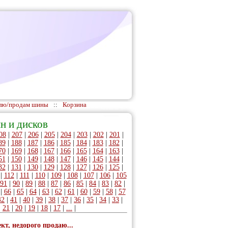
лю/продам шины
::
Корзина
н и дисков
08
|
207
|
206
|
205
|
204
|
203
|
202
|
201
|
89
|
188
|
187
|
186
|
185
|
184
|
183
|
182
|
70
|
169
|
168
|
167
|
166
|
165
|
164
|
163
|
51
|
150
|
149
|
148
|
147
|
146
|
145
|
144
|
32
|
131
|
130
|
129
|
128
|
127
|
126
|
125
|
|
112
|
111
|
110
|
109
|
108
|
107
|
106
|
105
91
|
90
|
89
|
88
|
87
|
86
|
85
|
84
|
83
|
82
|
|
66
|
65
|
64
|
63
|
62
|
61
|
60
|
59
|
58
|
57
42
|
41
|
40
|
39
|
38
|
37
|
36
|
35
|
34
|
33
|
|
21
|
20
|
19
|
18
|
17
|
...
|
ект, недорого продаю...