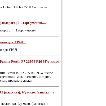
k Optimo k406 235/60 Состояние
недорого ) !!! торг уместен....
дорого ) !!! торг уместен.
рами для УРАЛ...
ми для УРАЛ
езина Perelli P7 225/55 R16 95W износ
ина Perelli P7 225/55 R16 95W износ
остоянии, можно ставить и ездить,
ельно прокатать диски.
З (классика), б/у мало, (запаска), в
классика), б/у мало, (запаска), в