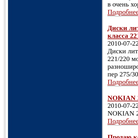
в очень х
Подробне
Диски лит
класса 221
2010-07-2
Диски лит
221/220 мо
разноширо
пер 275/30
Подробне
NOKIAN 
2010-07-2
NOKIAN 
Подробне
Продаю к