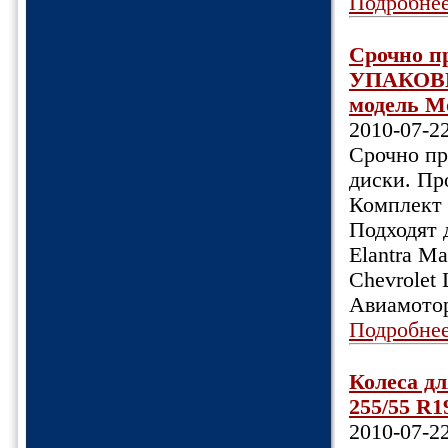
Подробне
Срочно 
УПАКОВКЕ
модель Mo
2010-07-2
Срочно 
диски. Пр
Комплект и
Подходят д
Elantra Ma
Chevrolet 
Авиамотор
Подробне
Колеса дл
255/55 R1
2010-07-2