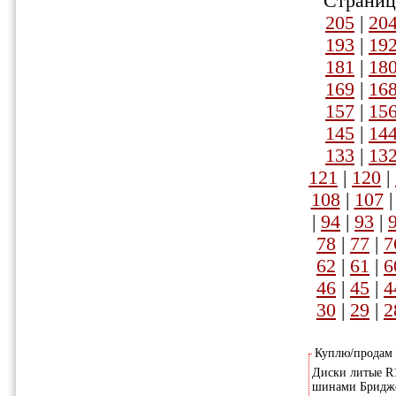
Страниц
205
|
20
193
|
19
181
|
18
169
|
16
157
|
15
145
|
14
133
|
13
121
|
120
|
108
|
107
|
94
|
93
|
78
|
77
|
7
62
|
61
|
6
46
|
45
|
4
30
|
29
|
2
Куплю/продам
Диски литые R17
шинами Бриджст