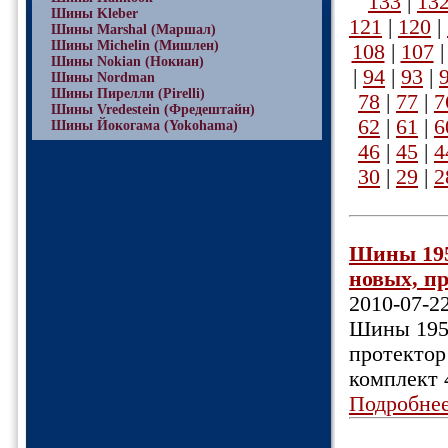
133
|
13
Шины Kleber
121
|
120
|
Шины Marshal (Маршал)
Шины Michelin (Мишлен)
108
|
107
Шины Nokian (Нокиан)
|
94
|
93
|
Шины Nordman
Шины Пирелли (Pirelli)
78
|
77
|
7
Шины Vredestein (Фредештайн)
62
|
61
|
6
Шины Йокогама (Yokohama)
46
|
45
|
4
30
|
29
|
2
Шины 195
новых, пр
2010-07-2
Шины 195/
протектор
комплект 
Подробне