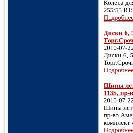
Колеса дл
255/55 R1
Подробне
Диски 6, 
Торг.Сроч
2010-07-2
Диски 6, 
Торг.Сроч
Подробне
Шины лет
113S, пр-
2010-07-2
Шины летн
пр-во Амер
комплект 
Подробне