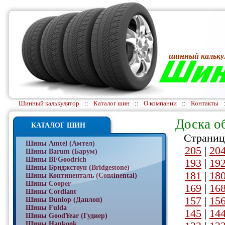
шинный кальку
Шинный калькулятор
::
Каталог шин
::
О компании
::
Контакты
Доска о
КАТАЛОГ ШИН
Страниц
Шины Amtel (Амтел)
205
|
20
Шины Barum (Барум)
Шины BFGoodrich
193
|
19
Шины Бриджстоун (Bridgestone)
181
|
18
Шины Континенталь (Continental)
Шины Cooper
169
|
16
Шины Cordiant
157
|
15
Шины Dunlop (Данлоп)
Шины Fulda
145
|
14
Шины GoodYear (Гудиер)
Шины Hankook