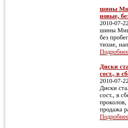
шины Миш
новые, без
2010-07-2
шины Мишл
без пробег
тихие, на
Подробне
Диски ста
сост., в 
2010-07-2
Диски ста
сост., в с
проколов,
продажа р
Подробне