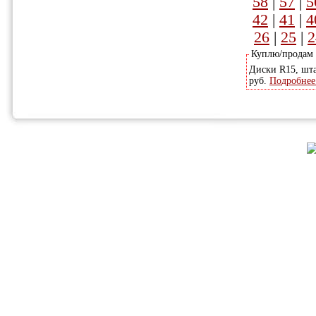
58
|
57
|
5
42
|
41
|
4
26
|
25
|
2
Куплю/продам
Диски R15, шта
руб.
Подробнее