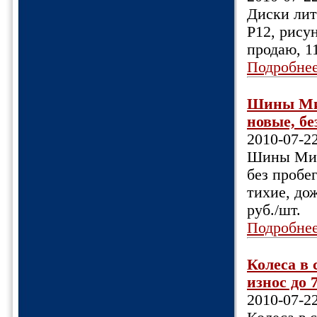
Диски лит
Р12, рисун
продаю, 11
Подробне
Шины Миш
новые, без
2010-07-2
Шины Мишл
без пробег
тихие, до
руб./шт.
Подробне
Колеса в 
износ до 7
2010-07-2