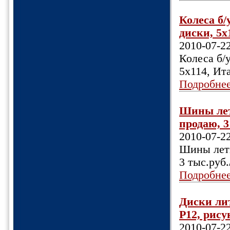
Колеса б/
диски, 5х
2010-07-2
Колеса б/у
5х114, Ит
Подробне
Шины летн
продаю, 3 
2010-07-2
Шины летн
3 тыс.руб.
Подробне
Диски лит
Р12, рисун
2010-07-2