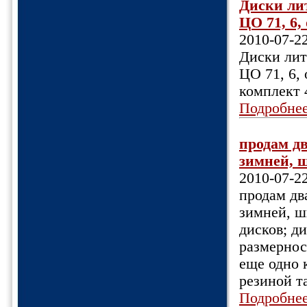
Диски лит
ЦО 71, 6,
2010-07-2
Диски лит
ЦО 71, 6, 
комплект 4
Подробне
продам д
зимней, ш
2010-07-2
продам дв
зимней, ш
дисков; д
размерност
еще одно
резиной т
Подробне