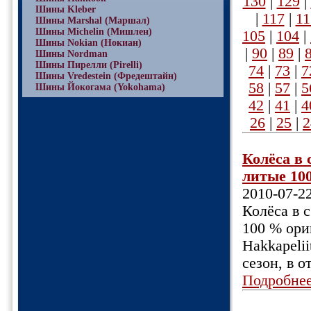
130
|
129
|
Шины Kleber
|
117
|
11
Шины Marshal (Маршал)
Шины Michelin (Мишлен)
105
|
104
|
Шины Nokian (Нокиан)
|
90
|
89
|
Шины Nordman
Шины Пирелли (Pirelli)
74
|
73
|
7
Шины Vredestein (Фредештайн)
58
|
57
|
5
Шины Йокогама (Yokohama)
42
|
41
|
4
26
|
25
|
2
Колёса в 
литые 10
2010-07-2
Колёса в 
100 % ор
Hakkapelii
сезон, в 
Подробне