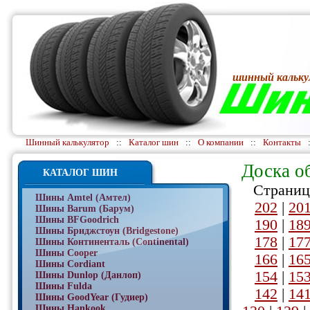
шинный кальку
Шинный калькулятор
::
Каталог шин
::
О компании
::
Контакты
Доска о
КАТАЛОГ ШИН
Страниц
Шины Amtel (Амтел)
202
|
20
Шины Barum (Барум)
Шины BFGoodrich
190
|
18
Шины Бриджстоун (Bridgestone)
178
|
17
Шины Континенталь (Continental)
Шины Cooper
166
|
16
Шины Cordiant
154
|
15
Шины Dunlop (Данлоп)
Шины Fulda
142
|
14
Шины GoodYear (Гудиер)
Шины Hankook