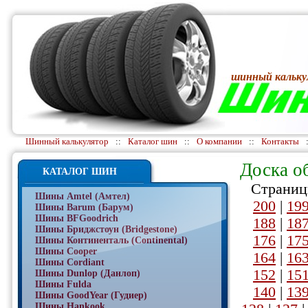
шинный кальку
Шинный калькулятор
::
Каталог шин
::
О компании
::
Контакты
Доска о
КАТАЛОГ ШИН
Страниц
Шины Amtel (Амтел)
200
|
19
Шины Barum (Барум)
Шины BFGoodrich
188
|
18
Шины Бриджстоун (Bridgestone)
176
|
17
Шины Континенталь (Continental)
Шины Cooper
164
|
16
Шины Cordiant
152
|
15
Шины Dunlop (Данлоп)
Шины Fulda
140
|
13
Шины GoodYear (Гудиер)
Шины Hankook