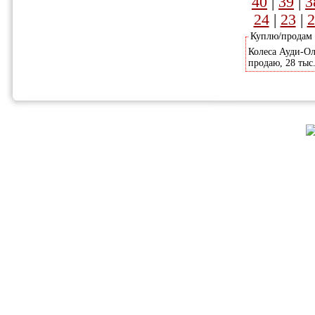
40
|
39
|
3
24
|
23
|
2
Куплю/продам
Колеса Ауди-Олл
продаю, 28 тыс