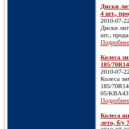
Диски лит
4 шт., про
2010-07-2
Диски литы
шт., прода
Подробне
Колеса з
185/70R14
2010-07-2
Колеса зи
185/70R14
05/KBA43
Подробне
Колеса ш
лето, б/у 7