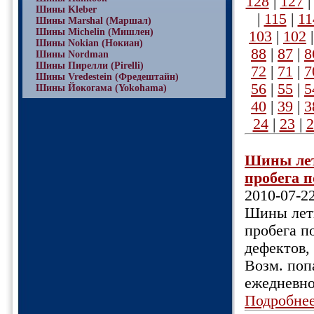
128
|
127
Шины Kleber
|
115
|
11
Шины Marshal (Маршал)
Шины Michelin (Мишлен)
103
|
102
Шины Nokian (Нокиан)
88
|
87
|
8
Шины Nordman
Шины Пирелли (Pirelli)
72
|
71
|
7
Шины Vredestein (Фредештайн)
56
|
55
|
5
Шины Йокогама (Yokohama)
40
|
39
|
3
24
|
23
|
2
Шины летн
пробега п
2010-07-2
Шины летн
пробега п
дефектов, 
Возм. поп
ежедневн
Подробне