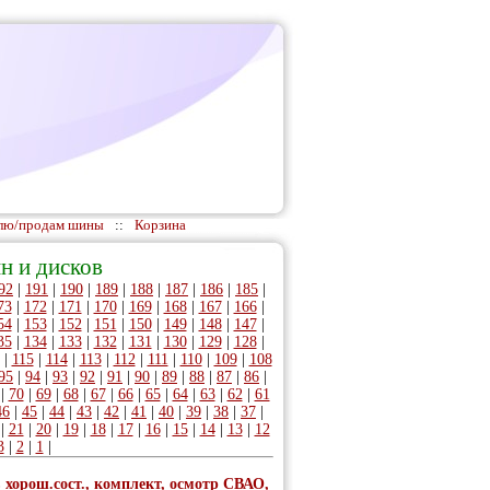
лю/продам шины
::
Корзина
н и дисков
92
|
191
|
190
|
189
|
188
|
187
|
186
|
185
|
73
|
172
|
171
|
170
|
169
|
168
|
167
|
166
|
54
|
153
|
152
|
151
|
150
|
149
|
148
|
147
|
35
|
134
|
133
|
132
|
131
|
130
|
129
|
128
|
|
115
|
114
|
113
|
112
|
111
|
110
|
109
|
108
95
|
94
|
93
|
92
|
91
|
90
|
89
|
88
|
87
|
86
|
|
70
|
69
|
68
|
67
|
66
|
65
|
64
|
63
|
62
|
61
46
|
45
|
44
|
43
|
42
|
41
|
40
|
39
|
38
|
37
|
|
21
|
20
|
19
|
18
|
17
|
16
|
15
|
14
|
13
|
12
3
|
2
|
1
|
 хорош.сост., комплект, осмотр СВАО,