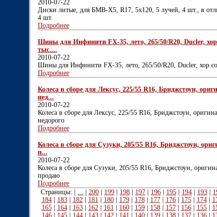
2010-07-22
Диски литые, для БМВ-Х5, R17, 5х120, 5 лучей, 4 шт., в отл
4 шт.
Подробнее
Шины для Инфинити FX-35, лето, 265/50/R20, Ducler, хор.
тыс....
2010-07-22
Шины для Инфинити FX-35, лето, 265/50/R20, Ducler, хор.сос
Подробнее
Колеса в сборе для Лексус, 225/55 R16, Бриджстоун, ориг
нед...
2010-07-22
Колеса в сборе для Лексус, 225/55 R16, Бриджстоун, оригина
недорого
Подробнее
Колеса в сборе для Сузуки, 205/55 R16, Бриджстоун, ориг
п...
2010-07-22
Колеса в сборе для Сузуки, 205/55 R16, Бриджстоун, оригина
продаю
Подробнее
Страницы: |
...
|
200
|
199
|
198
|
197
|
196
|
195
|
194
|
193
|
1
184
|
183
|
182
|
181
|
180
|
179
|
178
|
177
|
176
|
175
|
174
|
1
165
|
164
|
163
|
162
|
161
|
160
|
159
|
158
|
157
|
156
|
155
|
1
146
|
145
|
144
|
143
|
142
|
141
|
140
|
139
|
138
|
137
|
136
|
1