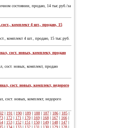
ичном состоянии, продаю, 14 тыс.руб./за
сост., комплект 4 шт., продаю, 15
т., комплект 4 шт., продаю, 15 тыс.руб.
инал, сост. новых, комплект, продаю
л, сост. новых, комплект, продаю
инал, сост. новых, комплект, недорого
л, сост. новых, комплект, недорого
92
|
191
|
190
|
189
|
188
|
187
|
186
|
185
|
73
|
172
|
171
|
170
|
169
|
168
|
167
|
166
|
54
|
153
|
152
|
151
|
150
|
149
|
148
|
147
|
35
|
134
|
133
|
132
|
131
|
130
|
129
|
128
|