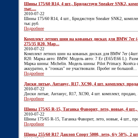
Шины 175/60 R14, 4 шт., Бриджстоун Sneaker SNK2, комп
тыс....
2010-07-22
Шины 175/60 R14, 4 шт., Бриджстоун Sneaker SNK2, комплек
тыс.руб.
Подробнее
Комплект летних шин на кованых дисках для BMW 7er (4ш
275/35 R20. Мар...
2010-07-22
Комплект летних шин на кованых дисках для BMW 7er (4шт).
R20. Марка авто: BMW. Модель авто: 7 Er (E65/E66 L). Разм
Марка шины: Michelin. Модель шины: Pilot Primacy. Колёса 
аккуратно, в "гонках" не участвовали. Пробег не большой... 
Подробнее
Диски литые, Антаиус, R17, XC90, 4 шт. комплект, продаю
2010-07-22
Диски литые, Антаиус, R17, XC90, 4 шт. комплект, продаю, 
Подробнее
Шины 175/65 R-15, Таганка Фаворит, лето, новые, 4 шт., 
2010-07-22
Шины 175/65 R-15, Таганка Фаворит, лето, новые, 4 шт., пр
Подробнее
Шины 255/60 R17 Данлоп Спорт 5000, лето, б/у 50%, 2 шт.