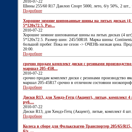
2010-07-22
Шины 255/60 R17 Данлоп Спорт 5000, лето, б/у 50%, 2 шт., 
Подробнее
Хорошие зимние шипованные шины на литых дисках (4 шт
5*120x72.5. Раз...
2010-07-22
Хорошие зимние шипованные шины на литых дисках (4 шт).
5*120x72.5. Размер шин: 245/50R18. Марка шины: Continenta
большой пробег. Пока не сезон -> ОЧЕНЬ низкая цена. Прода
20:00.
Подробнее
срочно продам комплект диски с резинами производств
маршал 205-45R...
2010-07-22
срочно продам комплект диски с резинами производство я
маршал 205-45R17 срочно в отличном состоянии низкопро
Подробнее
Диски R13, для Хендэ-Гетц (Акцент), литые, комплект 4 ш
руб....
2010-07-22
Диски R13, для Хендэ-Гетц (Акцент), литые, комплект 4 шт.,
Подробнее
Колеса в сборе для Фольксваген-Транспортер 205/65/R15,
б/у, ...