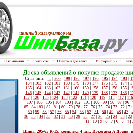
шинный калькулятор
на
интернет-магазин шин
::
О компании
::
Контакты
::
Оплата и доставка
::
Информация
::
Куп
Доска объявлений о покупке-продаже ши
Страницы: |
...
|
200
|
199
|
198
|
197
|
196
|
195
|
194
|
193
|
1
184
|
183
|
182
|
181
|
180
|
179
|
178
|
177
|
176
|
175
|
174
|
1
165
|
164
|
163
|
162
|
161
|
160
|
159
|
158
|
157
|
156
|
155
|
1
146
|
145
|
144
|
143
|
142
|
141
|
140
|
139
|
138
|
137
|
136
|
1
127
|
126
|
125
|
124
|
123
|
122
|
121
|
120
|
119
|
118
|
117
|
116
|
107
|
106
|
105
|
104
|
103
|
102
|
101
|
100
|
99
|
98
|
97
|
96
|
)
85
|
84
|
83
|
82
|
81
|
80
|
79
|
78
|
77
|
76
|
75
|
74
|
73
|
72
|
71
|
60
|
59
|
58
|
57
|
56
|
55
|
54
|
53
|
52
|
51
|
50
|
49
|
48
|
47
|
36
|
35
|
34
|
33
|
32
|
31
|
30
|
29
|
28
|
27
|
26
|
25
|
24
|
23
|
22
|
11
|
10
|
9
|
8
|
7
|
6
|
5
|
4
|
Шины 205/65 R-15, комплект 4 шт., Йокогама А Драйв, в