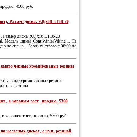
продаю, 4500 руб.
). Размер диска: 9.0jx18 ET18-20
 Размер диска: 9.0jx18 ET18-20
l. Модель шины: ContiWinterViking 1. Не
ю не спеша... Звонить строго с 08:00 по
о ямато черные хромированые резины
мато черные хромированые резины
фильные резины
т., в хорошем сост., продаю, 5300
 в хорошем сост., продаю, 5300 руб.
 на железных дисках, с имп. резиной,