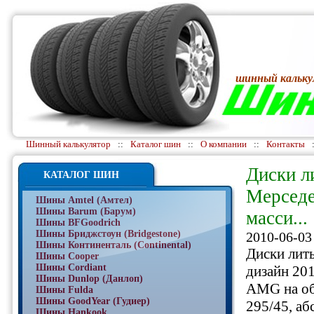
шинный кальку
Шинный калькулятор
::
Каталог шин
::
О компании
::
Контакты
Диски л
КАТАЛОГ ШИН
Мерседе
Шины Amtel (Амтел)
Шины Barum (Барум)
масси...
Шины BFGoodrich
Шины Бриджстоун (Bridgestone)
2010-06-03
Шины Континенталь (Continental)
Диски лит
Шины Cooper
Шины Cordiant
дизайн 201
Шины Dunlop (Данлоп)
AMG на об
Шины Fulda
Шины GoodYear (Гудиер)
295/45, аб
Шины Hankook