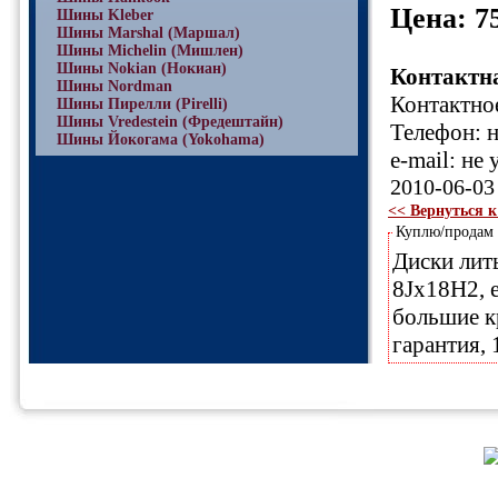
Цена: 7
Шины Kleber
Шины Marshal (Маршал)
Шины Michelin (Мишлен)
Шины Nokian (Нокиан)
Контактн
Шины Nordman
Контактное
Шины Пирелли (Pirelli)
Шины Vredestein (Фредештайн)
Телефон: н
Шины Йокогама (Yokohama)
e-mail: не 
2010-06-03
<< Вернуться к
Куплю/продам
Диски литы
8Jх18Н2, e
большие кр
гарантия, 