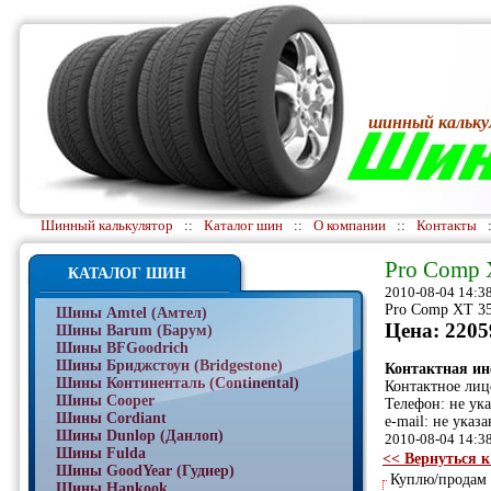
шинный кальку
Шинный калькулятор
::
Каталог шин
::
О компании
::
Контакты
Pro Comp X
КАТАЛОГ ШИН
2010-08-04 14:3
Pro Comp XT 35
Шины Amtel (Амтел)
Цена: 2205
Шины Barum (Барум)
Шины BFGoodrich
Шины Бриджстоун (Bridgestone)
Контактная и
Шины Континенталь (Continental)
Контактное лиц
Шины Cooper
Телефон: не ук
Шины Cordiant
e-mail: не указа
Шины Dunlop (Данлоп)
2010-08-04 14:3
Шины Fulda
<< Вернуться к
Шины GoodYear (Гудиер)
Куплю/продам
Шины Hankook