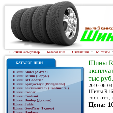
шинный кальку
Шинный калькулятор
::
Каталог шин
::
О компании
::
Контакты
Шины R1
КАТАЛОГ ШИН
эксплуат
Шины Amtel (Амтел)
Шины Barum (Барум)
тыс.руб.
Шины BFGoodrich
Шины Бриджстоун (Bridgestone)
2010-06-03
Шины Континенталь (Continental)
Шины R16, 
Шины Cooper
Шины Cordiant
сост. отл.
Шины Dunlop (Данлоп)
Цена: 1
Шины Fulda
Шины GoodYear (Гудиер)
Шины Hankook