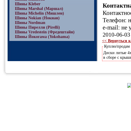
Шины Kleber
Контактн
Шины Marshal (Маршал)
Контактное
Шины Michelin (Мишлен)
Шины Nokian (Нокиан)
Телефон: н
Шины Nordman
e-mail: не 
Шины Пирелли (Pirelli)
Шины Vredestein (Фредештайн)
2010-06-03
Шины Йокогама (Yokohama)
<< Вернуться к
Куплю/продам
Диски литые 4х
в сборе с крыш