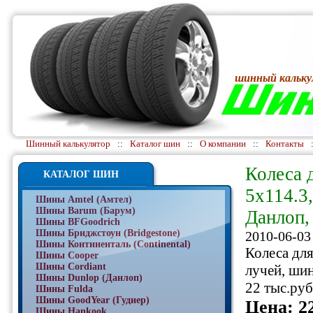
шинный кальку
Шинный калькулятор
::
Каталог шин
::
О компании
::
Контакты
Колеса 
КАТАЛОГ ШИН
5х114.3
Шины Amtel (Амтел)
Шины Barum (Барум)
Данлоп, 
Шины BFGoodrich
Шины Бриджстоун (Bridgestone)
2010-06-03
Шины Континенталь (Continental)
Колеса для
Шины Cooper
Шины Cordiant
лучей, шин
Шины Dunlop (Данлоп)
22 тыс.руб
Шины Fulda
Шины GoodYear (Гудиер)
Цена: 2
Шины Hankook