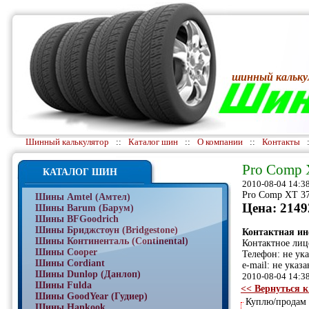
шинный кальку
Шинный калькулятор
::
Каталог шин
::
О компании
::
Контакты
Pro Comp X
КАТАЛОГ ШИН
2010-08-04 14:3
Pro Comp XT 37
Шины Amtel (Амтел)
Цена: 2149
Шины Barum (Барум)
Шины BFGoodrich
Шины Бриджстоун (Bridgestone)
Контактная и
Шины Континенталь (Continental)
Контактное лиц
Шины Cooper
Телефон: не ук
Шины Cordiant
e-mail: не указа
Шины Dunlop (Данлоп)
2010-08-04 14:3
Шины Fulda
<< Вернуться к
Шины GoodYear (Гудиер)
Куплю/продам
Шины Hankook