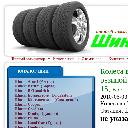
шинный кальку
Шинный калькулятор
::
Каталог шин
::
О компании
::
Контакты
Колеса 
КАТАЛОГ ШИН
резиной
Шины Amtel (Амтел)
Шины Barum (Барум)
15, в о...
Шины BFGoodrich
Шины Бриджстоун (Bridgestone)
2010-06-03
Шины Континенталь (Continental)
Колеса в с
Шины Cooper
Шины Cordiant
Октавия, б
Шины Dunlop (Данлоп)
не указ
Шины Fulda
Шины GoodYear (Гудиер)
Шины Hankook