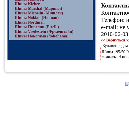
Шины Kleber
Контактн
Шины Marshal (Маршал)
Контактное
Шины Michelin (Мишлен)
Шины Nokian (Нокиан)
Телефон: н
Шины Nordman
e-mail: не 
Шины Пирелли (Pirelli)
Шины Vredestein (Фредештайн)
2010-06-03
Шины Йокогама (Yokohama)
<< Вернуться к
Куплю/продам
Шины 195/50 R-
комплект 4 шт.