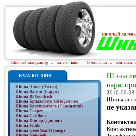
шинный кальку
Шинный калькулятор
::
Каталог шин
::
О компании
::
Контакты
Шины лет
КАТАЛОГ ШИН
пара, про
Шины Amtel (Амтел)
Шины Barum (Барум)
2010-06-03 
Шины BFGoodrich
Шины летни
Шины Бриджстоун (Bridgestone)
не указа
Шины Континенталь (Continental)
Шины Cooper
Шины Cordiant
Шины Dunlop (Данлоп)
Контактн
Шины Fulda
Контактное
Шины GoodYear (Гудиер)
Телефон: н
Шины Hankook