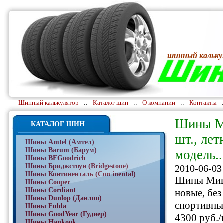
шинный кальку
Шинный калькулятор
::
Каталог шин
::
О компании
::
Контакты
Шины Ми
КАТАЛОГ ШИН
шт., лет
Шины Amtel (Амтел)
Шины Barum (Барум)
модель..
Шины BFGoodrich
Шины Бриджстоун (Bridgestone)
2010-06-03
Шины Континенталь (Continental)
Шины Мишл
Шины Cooper
Шины Cordiant
новые, без
Шины Dunlop (Данлоп)
спортивны
Шины Fulda
Шины GoodYear (Гудиер)
4300 руб./
Шины Hankook