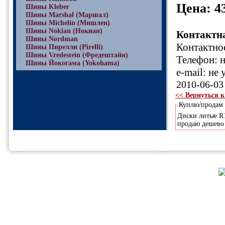
Цена: 4
Шины Kleber
Шины Marshal (Маршал)
Шины Michelin (Мишлен)
Шины Nokian (Нокиан)
Контактн
Шины Nordman
Контактное
Шины Пирелли (Pirelli)
Шины Vredestein (Фредештайн)
Телефон: н
Шины Йокогама (Yokohama)
e-mail: не 
2010-06-03
<< Вернуться к
Куплю/продам
Диски литые R1
продаю дешев