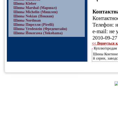
Шины Kleber
Шины Marshal (Маршал)
Контактн
Шины Michelin (Мишлен)
Шины Nokian (Нокиан)
Контактное
Шины Nordman
Телефон: н
Шины Пирелли (Pirelli)
Шины Vredestein (Фредештайн)
e-mail: не 
Шины Йокогама (Yokohama)
2010-09-27
<< Вернуться к
Куплю/продам
Шины Континент
й серии, заводс