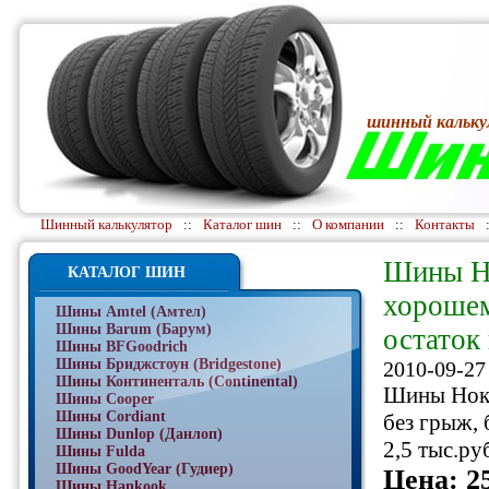
шинный кальку
Шинный калькулятор
::
Каталог шин
::
О компании
::
Контакты
Шины Но
КАТАЛОГ ШИН
хорошем
Шины Amtel (Амтел)
Шины Barum (Барум)
остаток 
Шины BFGoodrich
Шины Бриджстоун (Bridgestone)
2010-09-27
Шины Континенталь (Continental)
Шины Ноки
Шины Cooper
Шины Cordiant
без грыж, 
Шины Dunlop (Данлоп)
2,5 тыс.ру
Шины Fulda
Шины GoodYear (Гудиер)
Цена: 2
Шины Hankook