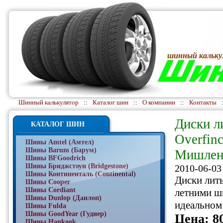
шинный кальку
Шинный калькулятор
::
Каталог шин
::
О компании
::
Контакты
Диски л
КАТАЛОГ ШИН
Overfin
Шины Amtel (Амтел)
Шины Barum (Барум)
Мишлен 
Шины BFGoodrich
Шины Бриджстоун (Bridgestone)
2010-06-03
Шины Континенталь (Continental)
Диски литы
Шины Cooper
Шины Cordiant
летними ши
Шины Dunlop (Данлоп)
идеальном
Шины Fulda
Шины GoodYear (Гудиер)
Цена: 8
Шины Hankook