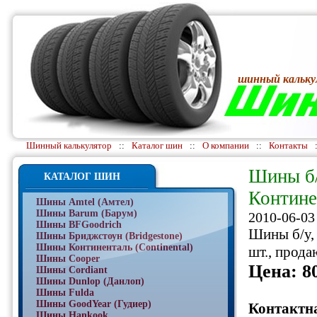
шинный кальку
Шинный калькулятор
::
Каталог шин
::
О компании
::
Контакты
Шины б/
КАТАЛОГ ШИН
Континен
Шины Amtel (Амтел)
Шины Barum (Барум)
2010-06-03
Шины BFGoodrich
Шины б/у, 
Шины Бриджстоун (Bridgestone)
Шины Континенталь (Continental)
шт., прода
Шины Cooper
Цена: 80
Шины Cordiant
Шины Dunlop (Данлоп)
Шины Fulda
Шины GoodYear (Гудиер)
Контактн
Шины Hankook