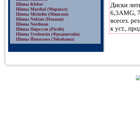
Диски лит
Шины Kleber
Шины Marshal (Маршал)
6,3AMG, 7-
Шины Michelin (Мишлен)
Шины Nokian (Нокиан)
всесез. ре
Шины Nordman
к уст., пр
Шины Пирелли (Pirelli)
Шины Vredestein (Фредештайн)
Шины Йокогама (Yokohama)