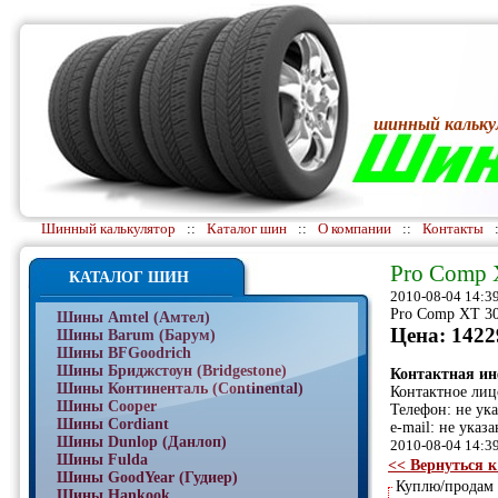
шинный кальку
Шинный калькулятор
::
Каталог шин
::
О компании
::
Контакты
Pro Comp X
КАТАЛОГ ШИН
2010-08-04 14:3
Pro Comp XT 30
Шины Amtel (Амтел)
Цена: 1422
Шины Barum (Барум)
Шины BFGoodrich
Шины Бриджстоун (Bridgestone)
Контактная и
Шины Континенталь (Continental)
Контактное лиц
Шины Cooper
Телефон: не ук
Шины Cordiant
e-mail: не указа
Шины Dunlop (Данлоп)
2010-08-04 14:3
Шины Fulda
<< Вернуться к
Шины GoodYear (Гудиер)
Куплю/продам
Шины Hankook