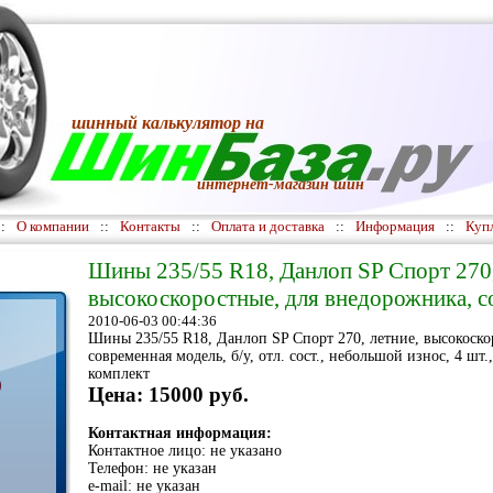
шинный калькулятор
на
интернет-магазин шин
::
О компании
::
Контакты
::
Оплата и доставка
::
Информация
::
Куп
Шины 235/55 R18, Данлоп SP Спорт 270,
высокоскоростные, для внедорожника, со
2010-06-03 00:44:36
Шины 235/55 R18, Данлоп SP Спорт 270, летние, высокоско
современная модель, б/у, отл. сост., небольшой износ, 4 шт
комплект
)
Цена: 15000 руб.
Контактная информация:
Контактное лицо: не указано
Телефон: не указан
e-mail: не указан