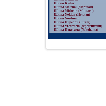
Шины Kleber
Шины Marshal (Маршал)
Шины Michelin (Мишлен)
Шины Nokian (Нокиан)
Шины Nordman
Шины Пирелли (Pirelli)
Шины Vredestein (Фредештайн)
Шины Йокогама (Yokohama)