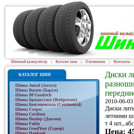
шинный кальку
Шинный калькулятор
::
Каталог шин
::
О компании
::
Контакты
Диски л
КАТАЛОГ ШИН
разноши
Шины Amtel (Амтел)
Шины Barum (Барум)
передние
Шины BFGoodrich
Шины Бриджстоун (Bridgestone)
2010-06-03
Шины Континенталь (Continental)
Диски литы
Шины Cooper
Шины Cordiant
летними ш
Шины Dunlop (Данлоп)
т 4 шт., а
Шины Fulda
Шины GoodYear (Гудиер)
Цена: 4
Шины Hankook