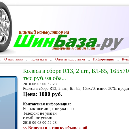
шинный калькулятор
на
интернет-магазин шин
::
О компании
::
Контакты
::
Оплата и доставка
::
Информация
::
Куп
Колеса в сборе R13, 2 шт., БЛ-85, 165х7
тыс.руб./за оба...
2010-06-03 00:52:28
Колеса в сборе R13, 2 шт., БЛ-85, 165х70, износ 30%, продаю
Цена: 1000 руб.
)
Контактная информация:
Контактное лицо: не указано
Телефон: не указан
e-mail: не указан
2010-06-03 00:52:28
<< Вернуться к списку объявлений