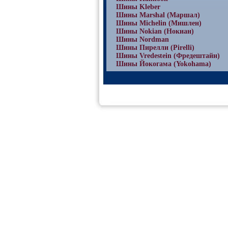
Шины Kleber
Шины Marshal (Маршал)
Шины Michelin (Мишлен)
Шины Nokian (Нокиан)
Шины Nordman
Шины Пирелли (Pirelli)
Шины Vredestein (Фредештайн)
Шины Йокогама (Yokohama)