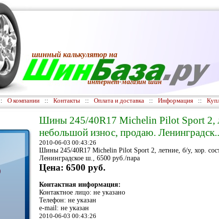
шинный калькулятор
на
интернет-магазин шин
::
О компании
::
Контакты
::
Оплата и доставка
::
Информация
::
Куп
Шины 245/40R17 Michelin Pilot Sport 2, ле
небольшой износ, продаю. Ленинградск..
2010-06-03 00:43:26
Шины 245/40R17 Michelin Pilot Sport 2, летние, б/у, хор. со
Ленинградское ш., 6500 руб./пара
Цена: 6500 руб.
)
Контактная информация:
Контактное лицо: не указано
Телефон: не указан
e-mail: не указан
2010-06-03 00:43:26