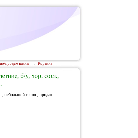
лю/продам шины
::
Корзина
тние, б/у, хор. сост.,
.
ст., небольшой износ, продаю.