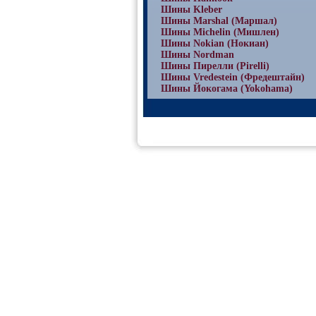
Шины Kleber
Шины Marshal (Маршал)
Шины Michelin (Мишлен)
Шины Nokian (Нокиан)
Шины Nordman
Шины Пирелли (Pirelli)
Шины Vredestein (Фредештайн)
Шины Йокогама (Yokohama)