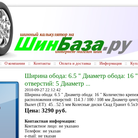
шинный калькулятор
на
интернет-магазин шин
::
О компании
::
Контакты
::
Оплата и доставка
::
Информация
::
Куп
Ширина обода: 6.5 " Диаметр обода: 16
отверстий: 5 Диаметр ...
2010-09-27 22:12:42
Ширина обода: 6.5 " Диаметр обода: 16 " Количество крепе
расположения отверстий: 114.3 / 100 / 108 мм Диаметр центр
Вылет (ET): 45...52.5 мм Колесные диски Скад Гранит 6.5x1
)
Цена: 3290 руб.
Контактная информация:
Контактное лицо: не указано
Телефон: не указан
e-mail: не указан