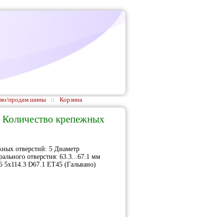
лю/продам шины
::
Корзина
 " Количество крепежных
жных отверстий: 5 Диаметр
ального отверстия: 63.3...67.1 мм
6 5x114.3 D67.1 ET45 (Гальвано)