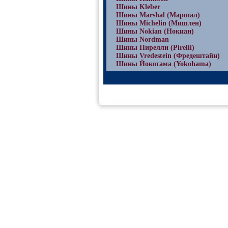
Шины Kleber
Шины Marshal (Маршал)
Шины Michelin (Мишлен)
Шины Nokian (Нокиан)
Шины Nordman
Шины Пирелли (Pirelli)
Шины Vredestein (Фредештайн)
Шины Йокогама (Yokohama)