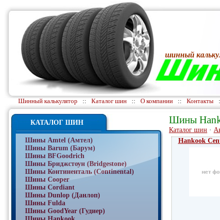
шинный кальку
Шинный калькулятор
::
Каталог шин
::
О компании
::
Контакты
Шины Han
КАТАЛОГ ШИН
Каталог шин
·
А
Шины Amtel (Амтел)
Hankook Cen
Шины Barum (Барум)
Шины BFGoodrich
Шины Бриджстоун (Bridgestone)
Шины Континенталь (Continental)
Шины Cooper
Шины Cordiant
Шины Dunlop (Данлоп)
Шины Fulda
Шины GoodYear (Гудиер)
Шины Hankook