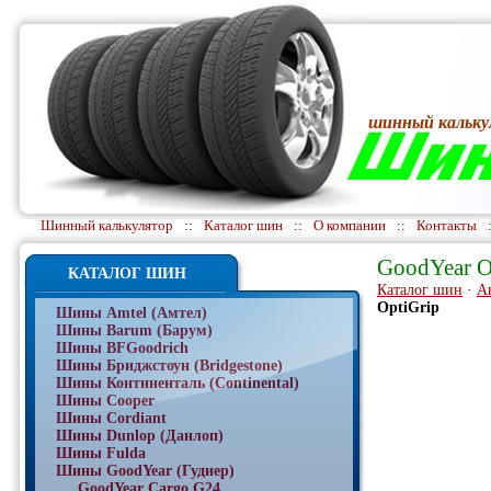
шинный кальку
Шинный калькулятор
::
Каталог шин
::
О компании
::
Контакты
GoodYear O
КАТАЛОГ ШИН
Каталог шин
·
А
OptiGrip
Шины Amtel (Амтел)
Шины Barum (Барум)
Шины BFGoodrich
Шины Бриджстоун (Bridgestone)
Шины Континенталь (Continental)
Шины Cooper
Шины Cordiant
Шины Dunlop (Данлоп)
Шины Fulda
Шины GoodYear (Гудиер)
GoodYear Cargo G24