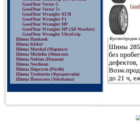
GoodYear Vector 5
Good
GoodYear Vector 5+
GoodYear Wrangler AT/R
GoodYear Wrangler F1
GoodYear Wrangler HP
GoodYear Wrangler HP (All Weather)
GoodYear Wrangler UltraGrip
Куплю/продам
Шины Hankook
Шины Kleber
Шины 285/
Шины Marshal (Маршал)
без пробе
Шины Michelin (Мишлен)
Шины Nokian (Нокиан)
дефектов, 
Шины Nordman
Возм.прод
Шины Пирелли (Pirelli)
Шины Vredestein (Фредештайн)
до 21 ч, 
Шины Йокогама (Yokohama)