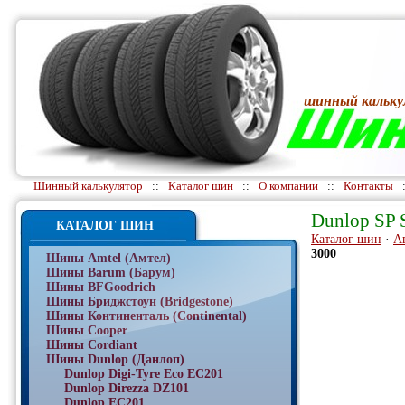
шинный кальку
Шинный калькулятор
::
Каталог шин
::
О компании
::
Контакты
Dunlop SP 
КАТАЛОГ ШИН
Каталог шин
·
А
3000
Шины Amtel (Амтел)
Шины Barum (Барум)
Шины BFGoodrich
Шины Бриджстоун (Bridgestone)
Шины Континенталь (Continental)
Шины Cooper
Шины Cordiant
Шины Dunlop (Данлоп)
Dunlop Digi-Tyre Eco EC201
Dunlop Direzza DZ101
Dunlop EC201