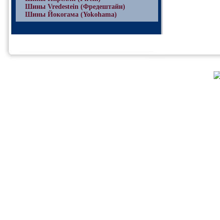
Шины Vredestein (Фредештайн)
Шины Йокогама (Yokohama)