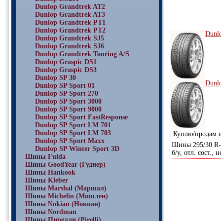
Dunlop Grandtrek AT2
Dunlop Grandtrek AT3
Dunlop Grandtrek PT1
Dunlop Grandtrek PT2
Dunl
Dunlop Grandtrek SJ5
Dunlop Grandtrek SJ6
Dunlop Grandtrek Touring A/S
Dunlop Graspic DS1
Dunlop Graspic DS3
Dunlop SP 30
Dunl
Dunlop SP Sport 01
Dunlop SP Sport 270
Dunlop SP Sport 3000
Dunlop SP Sport 9000
Dunlop SP Sport FastResponse
Dunlop SP Sport LM 701
Dunlop SP Sport LM 703
Куплю/продам
Dunlop SP Sport Maxx
Шины 295/30 R-2
Dunlop SP Winter Sport 3D
б/у, отл. сост.,
Шины Fulda
Шины GoodYear (Гудиер)
Шины Hankook
Шины Kleber
Шины Marshal (Маршал)
Шины Michelin (Мишлен)
Шины Nokian (Нокиан)
Шины Nordman
Шины Пирелли (Pirelli)