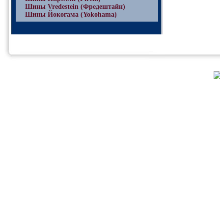
Шины Vredestein (Фредештайн)
Шины Йокогама (Yokohama)