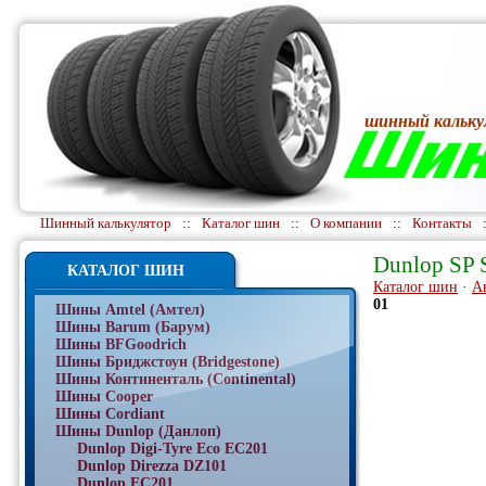
шинный кальку
Шинный калькулятор
::
Каталог шин
::
О компании
::
Контакты
Dunlop SP 
КАТАЛОГ ШИН
Каталог шин
·
А
01
Шины Amtel (Амтел)
Шины Barum (Барум)
Шины BFGoodrich
Шины Бриджстоун (Bridgestone)
Шины Континенталь (Continental)
Шины Cooper
Шины Cordiant
Шины Dunlop (Данлоп)
Dunlop Digi-Tyre Eco EC201
Dunlop Direzza DZ101
Dunlop EC201