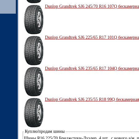
Dunlop Grandtrek SJ6 245/70 R16 107Q бескамерн
Dunlop Grandtrek SJ6 225/65 R17 101Q бескамерн
Dunlop Grandtrek SJ6 235/65 R17 104Q бескамерн
Dunlop Grandtrek SJ6 235/55 R18 99Q бескамерная
Куплю/продам шины
Шины R16 225/70 Бриджстоун-Дуэлер, 4 шт., с нового а/м, 