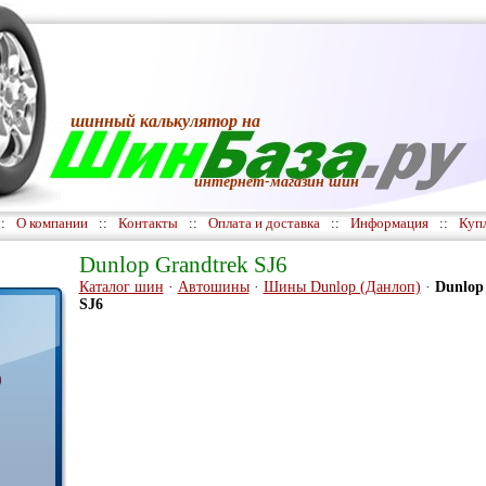
шинный калькулятор
на
интернет-магазин шин
::
О компании
::
Контакты
::
Оплата и доставка
::
Информация
::
Куп
Dunlop Grandtrek SJ6
Каталог шин
·
Автошины
·
Шины Dunlop (Данлоп)
·
Dunlop
SJ6
)