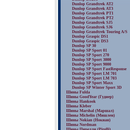
Dunlop Grandtrek AT2
Dunlop Grandtrek AT3
Dunlop Grandtrek PT1
Dunlop Grandtrek PT2
Dunlop Grandtrek SJ5
Dunlop Grandtrek SJ6
Dunlop Grandtrek Touring A/S
Dunlop Graspic DS1
Dunlop Graspic DS3
Dunlop SP 30
Dunlop SP Sport 01
Dunlop SP Sport 270
Dunlop SP Sport 3000
Dunlop SP Sport 9000
Dunlop SP Sport FastResponse
Dunlop SP Sport LM 701
Dunlop SP Sport LM 703
Dunlop SP Sport Maxx
Dunlop SP Winter Sport 3D
Шины Fulda
Шины GoodYear (Гудиер)
Шины Hankook
Шины Kleber
Шины Marshal (Маршал)
Шины Michelin (Мишлен)
Шины Nokian (Нокиан)
Шины Nordman
Шины Пирелли (Pirelli)