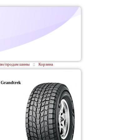
лю/продам шины
::
Корзина
 Grandtrek