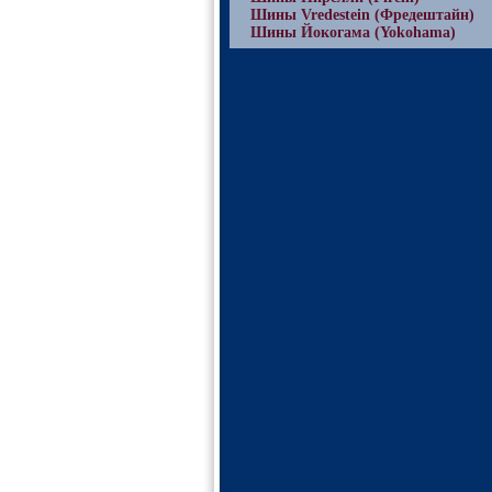
Шины Vredestein (Фредештайн)
Шины Йокогама (Yokohama)