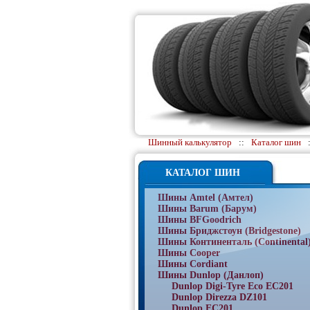
Шинный калькулятор
::
Каталог шин
КАТАЛОГ ШИН
Шины Amtel (Амтел)
Шины Barum (Барум)
Шины BFGoodrich
Шины Бриджстоун (Bridgestone)
Шины Континенталь (Continental
Шины Cooper
Шины Cordiant
Шины Dunlop (Данлоп)
Dunlop Digi-Tyre Eco EC201
Dunlop Direzza DZ101
Dunlop EC201