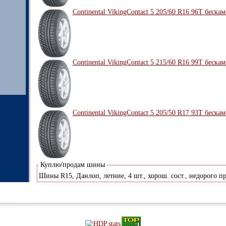
Continental VikingContact 5 205/60 R16 96T беска
Continental VikingContact 5 215/60 R16 99T беска
Continental VikingContact 5 205/50 R17 93T беска
Куплю/продам шины
Шины R15, Данлоп, летние, 4 шт., хорош. сост., недорого 