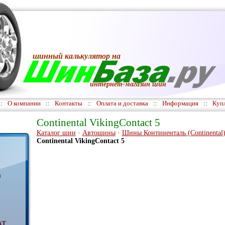
шинный калькулятор
на
интернет-магазин шин
::
О компании
::
Контакты
::
Оплата и доставка
::
Информация
::
Куп
Continental VikingContact 5
Каталог шин
·
Автошины
·
Шины Континенталь (Continental
Continental VikingContact 5
)
AT