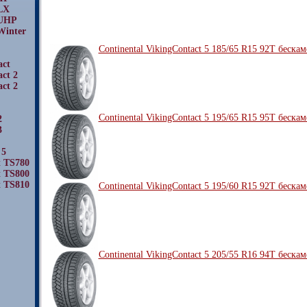
 LX
 UHP
Winter
Continental VikingContact 5 185/65 R15 92T беска
act
ct 2
ct 2
Continental VikingContact 5 195/65 R15 95T беска
2
3
 5
t TS780
t TS800
t TS810
Continental VikingContact 5 195/60 R15 92T беска
Continental VikingContact 5 205/55 R16 94T беска