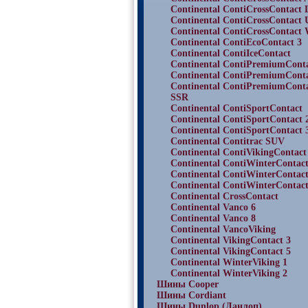
Continental ContiCrossContact
Continental ContiCrossContact
Continental ContiCrossContact 
Continental ContiEcoContact 3
Continental ContiIceContact
Continental ContiPremiumCont
Continental ContiPremiumConta
Continental ContiPremiumConta
SSR
Continental ContiSportContact
Continental ContiSportContact 
Continental ContiSportContact 
Continental Contitrac SUV
Continental ContiVikingContact
Continental ContiWinterContac
Continental ContiWinterContac
Continental ContiWinterContac
Continental CrossContact
Continental Vanco 6
Continental Vanco 8
Continental VancoViking
Continental VikingContact 3
Continental VikingContact 5
Continental WinterViking 1
Continental WinterViking 2
Шины Cooper
Шины Cordiant
Шины Dunlop (Данлоп)