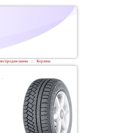
лю/продам шины
::
Корзина
)
·