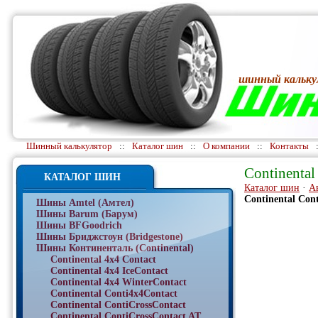
шинный кальку
Шинный калькулятор
::
Каталог шин
::
О компании
::
Контакты
Continental
КАТАЛОГ ШИН
Каталог шин
·
А
Continental Con
Шины Amtel (Амтел)
Шины Barum (Барум)
Шины BFGoodrich
Шины Бриджстоун (Bridgestone)
Шины Континенталь (Continental)
Continental 4x4 Contact
Continental 4x4 IceContact
Continental 4x4 WinterContact
Continental Conti4x4Contact
Continental ContiCrossContact
Continental ContiCrossContact AT