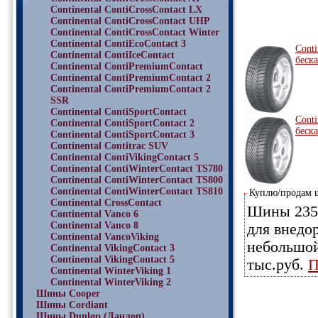
Continental ContiCrossContact LX
Continental ContiCrossContact UHP
Continental ContiCrossContact Winter
Continental ContiEcoContact 3
Conti
Continental ContiIceContact
беск
Continental ContiPremiumContact
Continental ContiPremiumContact 2
Continental ContiPremiumContact 2
SSR
Continental ContiSportContact
Conti
Continental ContiSportContact 2
беск
Continental ContiSportContact 3
Continental Contitrac SUV
Continental ContiVikingContact 5
Continental ContiWinterContact TS780
Continental ContiWinterContact TS800
Continental ContiWinterContact TS810
Куплю/продам
Continental CrossContact
Шины 235/
Continental Vanco 6
Continental Vanco 8
для внедор
Continental VancoViking
небольшой
Continental VikingContact 3
Continental VikingContact 5
тыс.руб.
П
Continental WinterViking 1
Continental WinterViking 2
Шины Cooper
Шины Cordiant
Шины Dunlop (Данлоп)