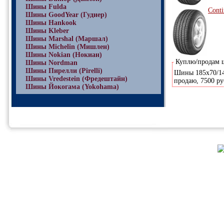
Шины Fulda
Conti
Шины GoodYear (Гудиер)
Шины Hankook
Шины Kleber
Шины Marshal (Маршал)
Шины Michelin (Мишлен)
Шины Nokian (Нокиан)
Куплю/продам
Шины Nordman
Шины Пирелли (Pirelli)
Шины 185х70/14,
Шины Vredestein (Фредештайн)
продаю, 7500 ру
Шины Йокогама (Yokohama)