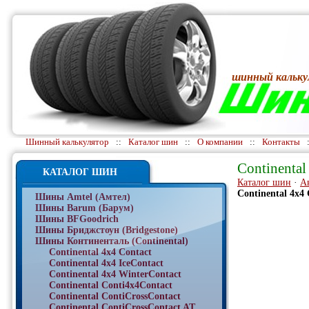
шинный кальку
Шинный калькулятор
::
Каталог шин
::
О компании
::
Контакты
Continental
КАТАЛОГ ШИН
Каталог шин
·
А
Continental 4x4 
Шины Amtel (Амтел)
Шины Barum (Барум)
Шины BFGoodrich
Шины Бриджстоун (Bridgestone)
Шины Континенталь (Continental)
Continental 4x4 Contact
Continental 4x4 IceContact
Continental 4x4 WinterContact
Continental Conti4x4Contact
Continental ContiCrossContact
Continental ContiCrossContact AT