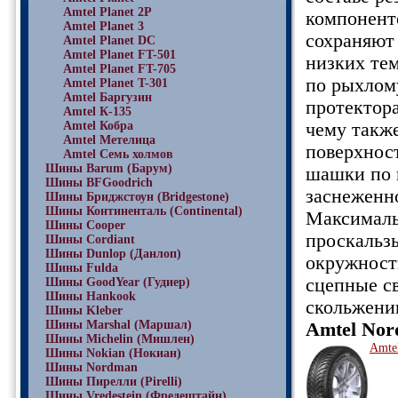
Amtel Planet 2P
компонент
Amtel Planet 3
сохраняют
Amtel Planet DC
Amtel Planet FT-501
низких те
Amtel Planet FT-705
по рыхлом
Amtel Planet T-301
Amtel Баргузин
протектора
Amtel К-135
Amtel Кобра
чему также
Amtel Метелица
поверхност
Amtel Семь холмов
Шины Barum (Барум)
шашки по 
Шины BFGoodrich
заснеженн
Шины Бриджстоун (Bridgestone)
Шины Континенталь (Continental)
Максималь
Шины Cooper
проскальзы
Шины Cordiant
Шины Dunlop (Данлоп)
окружност
Шины Fulda
сцепные с
Шины GoodYear (Гудиер)
Шины Hankook
скольжени
Шины Kleber
Шины Marshal (Маршал)
Amtel Nor
Шины Michelin (Мишлен)
Amte
Шины Nokian (Нокиан)
Шины Nordman
Шины Пирелли (Pirelli)
Шины Vredestein (Фредештайн)