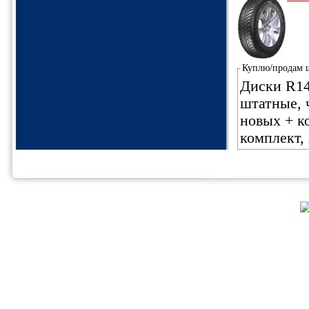
Куплю/продам
Диски R14
штатные, ч
новых + ко
комплект,