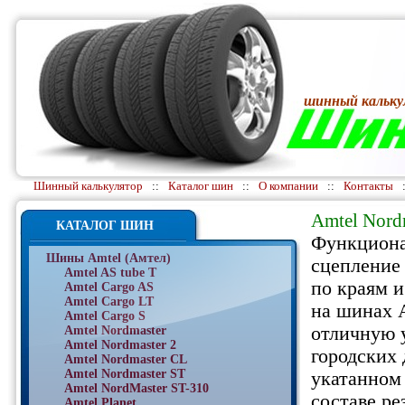
шинный кальку
Шинный калькулятор
::
Каталог шин
::
О компании
::
Контакты
Amtel Nord
КАТАЛОГ ШИН
Функциона
Шины Amtel (Амтел)
сцепление
Amtel AS tube T
по краям 
Amtel Cargo AS
Amtel Cargo LT
на шинах 
Amtel Cargo S
отличную 
Amtel Nordmaster
Amtel Nordmaster 2
городских 
Amtel Nordmaster CL
Amtel Nordmaster ST
укатанном 
Amtel NordMaster ST-310
составе р
Amtel Planet