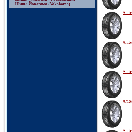
Шины Йокогама (Yokohama)
Amte
Amte
Amte
Amte
Amte